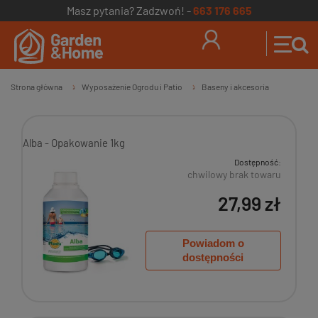
Masz pytania? Zadzwoń! -
663 176 665
Strona główna
Wyposażenie Ogrodu i Patio
Baseny i akcesoria
»
»
Alba - Opakowanie 1kg
Dostępność:
chwilowy brak towaru
27,99 zł
Powiadom o
dostępności