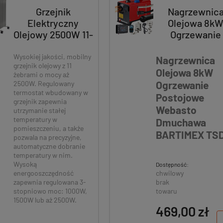
Grzejnik
Nagrzewnic
Elektryczny
Olejowa 8k
Olejowy 2500W 11-
Ogrzewanie
Żeberek
Postojowe
Energooszczędny
Webasto
Wysokiej jakości, mobilny
Nagrzewnica
grzejnik olejowy z 11
Dmuchawa
Olejowa 8kW
żebrami o mocy aż
BARTIMEX TSD
Ogrzewanie
2500W. Regulowany
termostat wbudowany w
Postojowe
grzejnik zapewnia
Webasto
utrzymanie stałej
temperatury w
Dmuchawa
pomieszczeniu, a także
BARTIMEX TS
pozwala na precyzyjne,
automatyczne dobranie
temperatury w nim.
Wysoką
Dostępność:
chwilowy
energooszczędność
cuch Tnący 15cm (6") Do
Poduszka D
brak
zapewnia regulowana 3-
towaru
stopniowo moc: 1000W,
larek Akumulatorowych
Fotela Wisząceg
1500W lub aż 2500W.
Bartimex
XXL P
469,00 zł