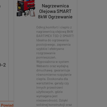
a
Nagrzewnica
W
Olejowa SMART
8kW Ogrzewanie
Postojowe
Webasto
Odkryj komfort i ciepło z
nagrzewnicą olejową 8kW
Bluetooth API
BARTIMEX TSD-2 SMART!
-2
Dmuchawa
Idealna do ogrzewania
BARTIMEX TSD-2
postojowego, zapewnia
SMART
szybkie i efektywne
rozgrzewanie
pomieszczeń.
Wyposażona w system
D-2
Webasto oraz wydajną
dmuchawę, gwarantuje
równomierne rozpylanie
ciepła. Doskonała dla
warsztatów, garaży czy
o PODWÓJNEGO
Fotel Wiszący Kokon B
innych przestrzeni
użytkowych, gdzie
o/Bujaka - Szara
Santorini - Brąz, Podu
wymagana jest
ODWÓJNA
Karmelowa
niezawodność. Dzięki
solidnej konstrukcji oraz
Powiadom