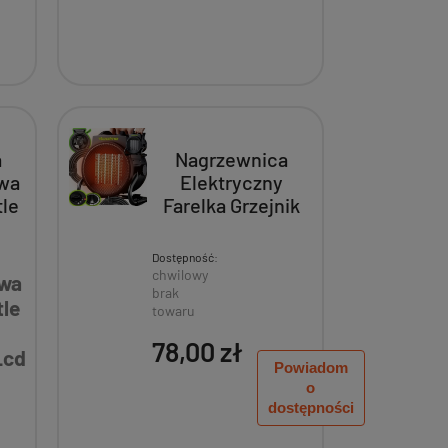
a
Nagrzewnica
wa
Elektryczny
tle
Farelka Grzejnik
Dmuchawa Cichy
cd
Toolme 2Kw
Dostępność:
TM187
chwilowy
wa
brak
tle
towaru
78,00 zł
Lcd
Powiadom
o
dostępności