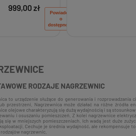
999,00 zł
Powiadom
o
dostępności
RZEWNICE
TAWOWE RODZAJE NAGRZEWNIC
ica to urządzenie służące do generowania i rozprowadzania ci
ub przestrzeni. Nagrzewnica może działać na różne źródła energ
ce olejowe charakteryzują się dużą wydajnością i są stosunkow
ewaniu i osuszaniu pomieszczeń. Z kolei nagrzewnice elektryc
ą się w mniejszych pomieszczeniach. Ich wadą jest duże zuży
ksploatacji. Cechuje je średnia wydajność, ale rekompensuje 
 rodzajów nagrzewnic.