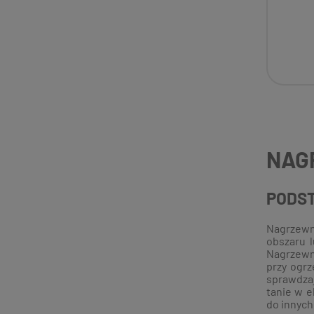
NAG
PODS
Nagrzewn
obszaru l
Nagrzewni
przy ogrz
sprawdzaj
tanie w e
do innych