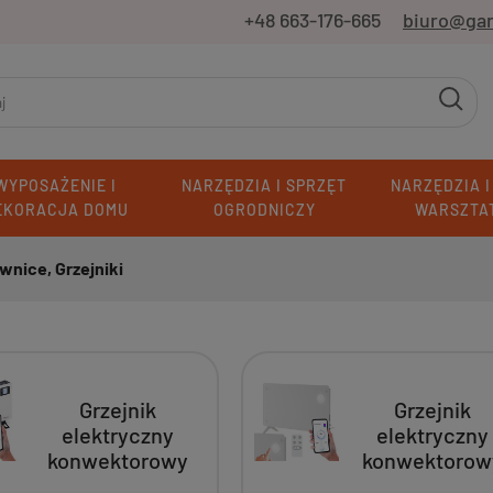
+48 663-176-665
biuro@ga
WYPOSAŻENIE I
NARZĘDZIA I SPRZĘT
NARZĘDZIA I
EKORACJA DOMU
OGRODNICZY
WARSZTA
wnice, Grzejniki
Grzejnik
Grzejnik
elektryczny
elektryczny
konwektorowy
konwektorow
2000W termostat,
szklany 200