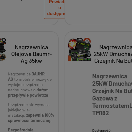
Powiadom
o
dostępności
Nagrzewnica
Nagrzewnic
Olejowa Baumr-
25kW Dmucha
Ag 35kw
Grzejnik Na Bu
Spalinowa Piec
Gazowa z
TermostatemL
Nagrzewnice
BAUMR-
Nagrzewnica
AG
to mobilne niezwykle
TM182
25kW Dmucha
wydajne urządzenia
Grzejnik Na Bu
nadmuchowe
o dużym
przepływie powietrza.
Gazowa z
Termostatem
Urządzenie nie wymaga
jakiejkolwiek
TM182
instalacji,
zapewnia 100%
sprawności termicznej.
Bezpośrednie
Dostępność: