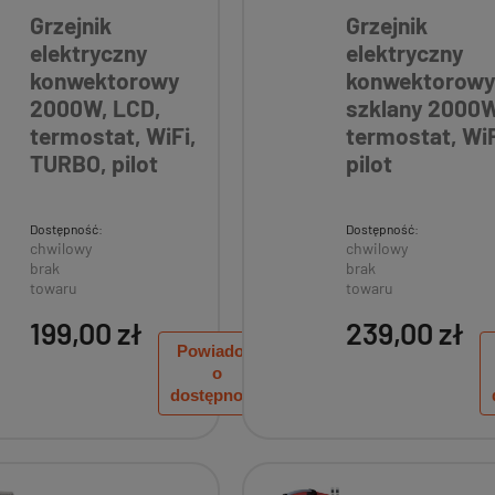
z wentylatorem,
termostat, WiF
Grzejnik
Grzejnik
WiFi, TURBO, pilot
pilot
elektryczny
elektryczny
konwektorowy
konwektorow
2000W, LCD,
szklany 2000
termostat, WiFi,
termostat, WiF
TURBO, pilot
pilot
Dostępność:
Dostępność:
chwilowy
chwilowy
brak
brak
towaru
towaru
199,00 zł
239,00 zł
Powiadom
o
dostępności