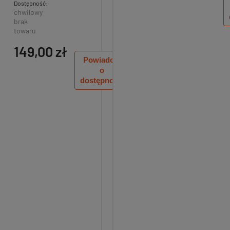
0 ocen
Dostępność:
chwilowy
14,99 zł
129,
brak
towaru
149,00 zł
Powiadom
o
dostępności