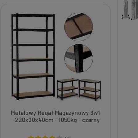
Metalowy Regał Magazynowy 3w1
Łań
- 220x90x40cm - 1050kg - czarny
Pi