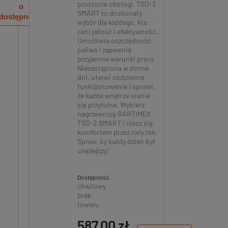
59 ocen
246 oce
prostocie obsługi, TSD-2
o
SMART to doskonały
00 zł
439,00 zł
dostępności
wybór dla każdego, kto
ceni jakość i efektywność.
Umożliwia oszczędność
paliwa i zapewnia
przyjemne warunki pracy.
Niezastąpiona w zimne
dni, ułatwi codzienne
funkcjonowanie i sprawi,
że każde wnętrze stanie
się przytulne. Wybierz
nagrzewnicę BARTIMEX
TSD-2 SMART i ciesz się
komfortem przez cały rok.
Spraw, by każdy dzień był
cieplejszy!
Dostępność:
chwilowy
brak
towaru
587,00 zł