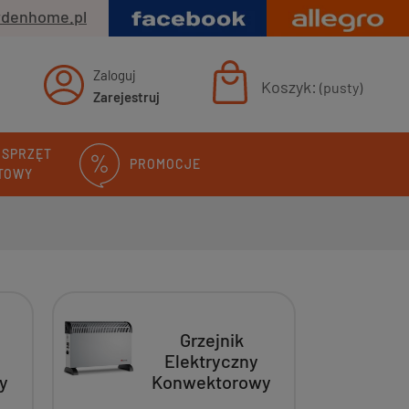
rdenhome.pl
Zaloguj
Koszyk:
(pusty)
Zarejestruj
 SPRZĘT
PROMOCJE
TOWY
Grzejnik
Elektryczny
y
Konwektorowy
0W
XXL 2000W