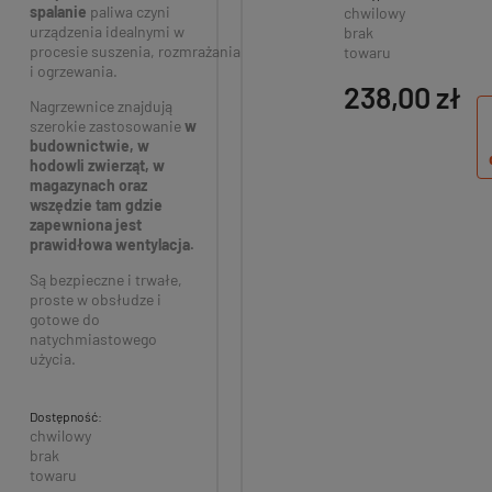
spalanie
paliwa czyni
chwilowy
urządzenia idealnymi w
brak
procesie suszenia, rozmrażania
towaru
i ogrzewania.
238,00 zł
Nagrzewnice znajdują
szerokie zastosowanie
w
budownictwie, w
hodowli zwierząt, w
magazynach oraz
wszędzie tam gdzie
zapewniona jest
prawidłowa wentylacja.
Są bezpieczne i trwałe,
proste w obsłudze i
gotowe do
natychmiastowego
użycia.
Dostępność:
chwilowy
brak
towaru