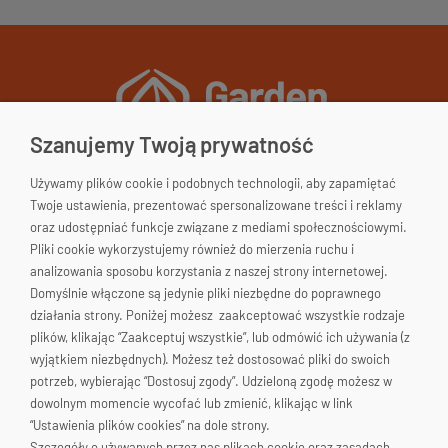
Szanujemy Twoją prywatność
Używamy plików cookie i podobnych technologii, aby zapamiętać
Garden&Home
Twoje ustawienia, prezentować spersonalizowane treści i reklamy
33-200 Dąbrowa Tarnowska
oraz udostępniać funkcje związane z mediami społecznościowymi.
woj. małopolskie
Pliki cookie wykorzystujemy również do mierzenia ruchu i
Polska
Skontaktuj się!
analizowania sposobu korzystania z naszej strony internetowej.
Domyślnie włączone są jedynie pliki niezbędne do poprawnego
663-176-665
działania strony. Poniżej możesz zaakceptować wszystkie rodzaje
plików, klikając “Zaakceptuj wszystkie”, lub odmówić ich używania (z
biuro@gardenhome.pl
wyjątkiem niezbędnych). Możesz też dostosować pliki do swoich
potrzeb, wybierając “Dostosuj zgody”. Udzieloną zgodę możesz w
dowolnym momencie wycofać lub zmienić, klikając w link
“Ustawienia plików cookies” na dole strony.
Pomoc
Szczegóły o używanych przez nas plikach cookie oraz zasadach