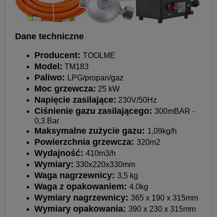
Dane techniczne
Producent:
TOOLME
Model:
TM183
Paliwo:
LPG/propan/gaz
Moc grzewcza:
25 kW
Napięcie zasilające:
230V/50Hz
Ciśnienie gazu zasilającego:
300mBAR -
0,3 Bar
Maksymalne zużycie gazu:
1,09kg/h
Powierzchnia grzewcza:
320m2
Wydajność:
410m3/h
Wymiary:
330x220x330mm
Waga nagrzewnicy:
3,5 kg
Waga z opakowaniem:
4.0kg
Wymiary nagrzewnicy:
365 x 190 x 315mm
Wymiary opakowania:
390 x 230 x 315mm