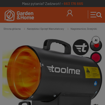
Masz pytania? Zadzwoń! -
663 176 665
Strona główna
Narzędzia i Sprzęt Warsztatowy
Nagrzewnice, Grzejniki
»
»
AI