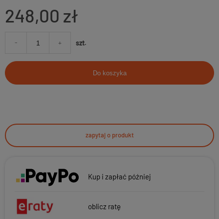
248,00 zł
-
+
szt.
Do koszyka
zapytaj o produkt
Kup i zapłać później
oblicz ratę