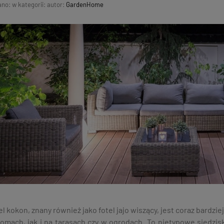
ano:
w kategorii:
autor:
GardenHome
el kokon, znany również jako fotel jajo wiszący, jest coraz bar
omach, jak i na tarasach czy w ogrodach. To nietypowe siedzisk