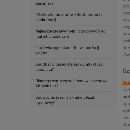
Bartimex?
oto
wyg
Pilarka akumulatorowa Bartimex na tle
moż
konkurencji
wyp
Najlepsze zestawy mebli ogrodowych do
now
małych przestrzeni
wyk
dec
Fotel wiszący kokon - hit w aranżacji
wnętrz
rów
Jak dbać o basen stelażowy, aby służył
Cz
przez lata?
Dlaczego warto wybrać zestaw basenowy
Fot
All Inclusive?
meb
nie
Jak wybrać idealny składany leżak
ogrodowy?
opa
wyk
sie
któ