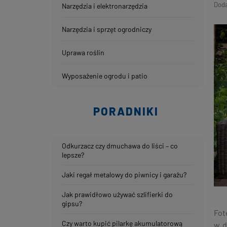
Dod
Narzędzia i elektronarzędzia
Narzędzia i sprzęt ogrodniczy
Uprawa roślin
Wyposażenie ogrodu i patio
PORADNIKI
Odkurzacz czy dmuchawa do liści – co
lepsze?
Jaki regał metalowy do piwnicy i garażu?
Jak prawidłowo używać szlifierki do
gipsu?
Fot
Czy warto kupić pilarkę akumulatorową
w d