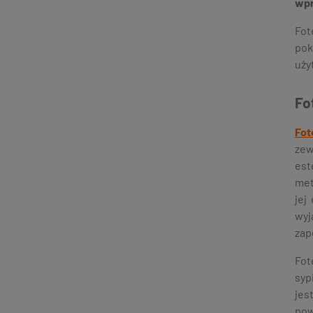
wpr
Fot
pok
uży
Fo
Fot
zew
est
met
jej
wyj
zap
Fot
syp
jes
pow