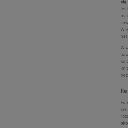
się
jes
mat
zew
Wre
nas
Wsz
naw
kor
imi
bez
Il
Fot
świ
róż
oko