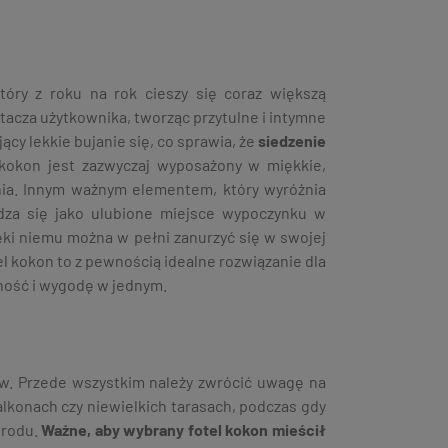
tóry z roku na rok cieszy się coraz większą
otacza użytkownika, tworząc przytulne i intymne
cy lekkie bujanie się, co sprawia, że
siedzenie
 kokon jest zazwyczaj wyposażony w miękkie,
ia. Innym ważnym elementem, który wyróżnia
wdza się jako ulubione miejsce wypoczynku w
ięki niemu można w pełni zanurzyć się w swojej
el kokon to z pewnością idealne rozwiązanie dla
alność i wygodę w jednym.
ów. Przede wszystkim należy zwrócić uwagę na
lkonach czy niewielkich tarasach, podczas gdy
grodu.
Ważne, aby wybrany fotel kokon mieścił