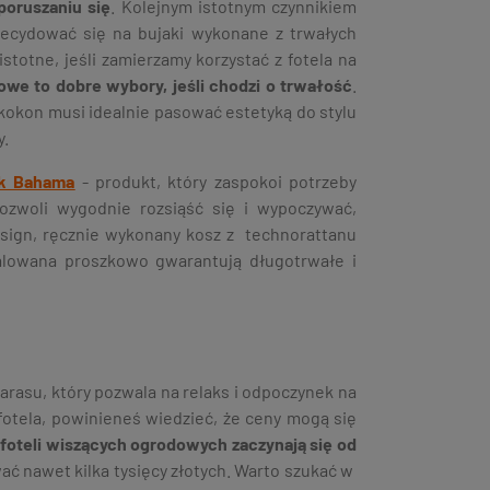
poruszaniu się
. Kolejnym istotnym czynnikiem
zdecydować się na bujaki wykonane z trwałych
totne, jeśli zamierzamy korzystać z fotela na
rowe to dobre wybory, jeśli chodzi o trwałość
.
 kokon musi idealnie pasować estetyką do stylu
y.
ak Bahama
- produkt, który zaspokoi potrzeby
ozwoli wygodnie rozsiąść się i wypoczywać,
esign, ręcznie wykonany kosz z technorattanu
malowana proszkowo gwarantują długotrwałe i
arasu, który pozwala na relaks i odpoczynek na
fotela, powinieneś wiedzieć, że ceny mogą się
foteli wiszących ogrodowych zaczynają się od
ć nawet kilka tysięcy złotych. Warto szukać w