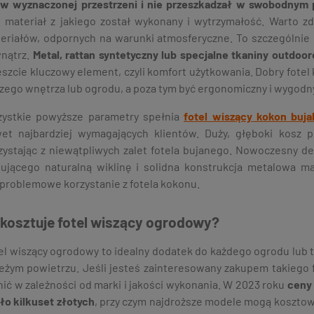
 w wyznaczonej przestrzeni i nie przeszkadzał w swobodnym 
t materiał z jakiego został wykonany i wytrzymałość. Warto 
eriałów, odpornych na warunki atmosferyczne. To szczególnie is
nątrz.
Metal, rattan syntetyczny lub specjalne tkaniny outdoo
szcie kluczowy element, czyli komfort użytkowania. Dobry fotel
zego wnętrza lub ogrodu, a poza tym być ergonomiczny i wygodn
ystkie powyższe parametry spełnia
fotel wiszący kokon buj
et najbardziej wymagających klientów. Duży, głęboki kosz p
zystając z niewątpliwych zalet fotela bujanego. Nowoczesny d
tującego naturalną wiklinę i solidna konstrukcja metalowa 
problemowe korzystanie z fotela kokonu.
e kosztuje fotel wiszący ogrodowy?
el wiszący ogrodowy to idealny dodatek do każdego ogrodu lub t
eżym powietrzu. Jeśli jesteś zainteresowany zakupem takiego 
nić w zależności od marki i jakości wykonania. W 2023 roku
ceny 
ło kilkuset złotych
, przy czym najdroższe modele mogą kosztowa