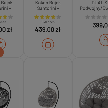
 Bujak
Kokon Bujak
DUAL Sz
rini -
Santorini -
Podwójny/D
rny,
Szary,
a Szara
Poduszka Szara
ocen
649 ocen
399,0
00 zł
439,00 zł