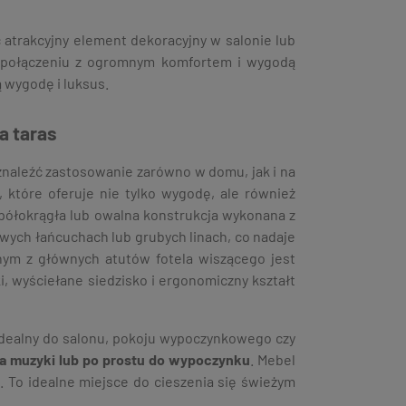
 atrakcyjny element dekoracyjny w salonie lub
w połączeniu z ogromnym komfortem i wygodą
ą wygodę i luksus.
a taras
znaleźć zastosowanie zarówno w domu, jak i na
, które oferuje nie tylko wygodę, ale również
 półokrągła lub owalna konstrukcja wykonana z
wych łańcuchach lub grubych linach, co nadaje
nym z głównych atutów fotela wiszącego jest
i, wyściełane siedzisko i ergonomiczny kształt
idealny do salonu, pokoju wypoczynkowego czy
ia muzyki lub po prostu do wypoczynku
. Mebel
. To idealne miejsce do cieszenia się świeżym