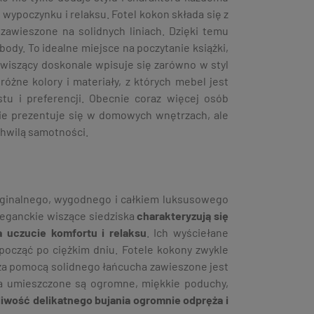
ypoczynku i relaksu. Fotel kokon składa się z
zawieszone na solidnych liniach. Dzięki temu
body. To idealne miejsce na poczytanie książki,
o wiszący doskonale wpisuje się zarówno w styl
óżne kolory i materiały, z których mebel jest
u i preferencji. Obecnie coraz więcej osób
znie prezentuje się w domowych wnętrzach, ale
chwilą samotności.
yginalnego, wygodnego i całkiem luksusowego
leganckie wiszące siedziska
charakteryzują się
 uczucie komfortu i relaksu
. Ich wyściełane
dpocząć po ciężkim dniu. Fotele kokony zwykle
 za pomocą solidnego łańcucha zawieszone jest
ska umieszczone są ogromne, miękkie poduchy,
iwość delikatnego bujania ogromnie odpręża i