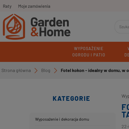
Raty
Moje zamówienia
WYPOSAŻENIE
OGRODU I PATIO
D
Strona główna
Blog
Fotel kokon - idealny w domu, w og
»
»
Wyp
KATEGORIE
F
T
Wyposażenie i dekoracja domu
22-