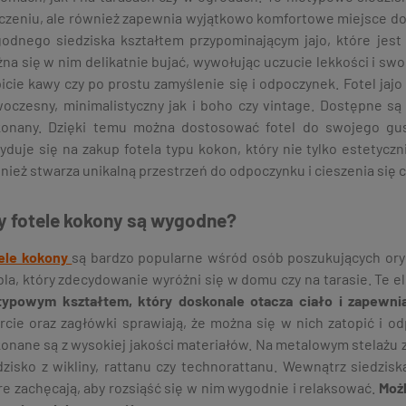
czeniu, ale również zapewnia wyjątkowo komfortowe miejsce do w
odnego siedziska kształtem przypominającym jajo, które jest 
na się w nim delikatnie bujać, wywołując uczucie lekkości i swo
icie kawy czy po prostu zamyślenie się i odpoczynek. Fotel jaj
oczesny, minimalistyczny jak i boho czy vintage. Dostępne są r
onany. Dzięki temu można dostosować fotel do swojego gust
yduje się na zakup fotela typu kokon, który nie tylko estetyc
nież stwarza unikalną przestrzeń do odpoczynku i cieszenia się 
y fotele kokony są wygodne?
ele kokony
są bardzo popularne wśród osób poszukujących or
la, który zdecydowanie wyróżni się w domu czy na tarasie. Te e
typowym kształtem, który doskonale otacza ciało i zapewnia
rcie oraz zagłówki sprawiają, że można się w nich zatopić i o
onane są z wysokiej jakości materiałów. Na metalowym stelażu
dzisko z wikliny, rattanu czy technorattanu. Wewnątrz siedzi
re zachęcają, aby rozsiąść się w nim wygodnie i relaksować.
Możl