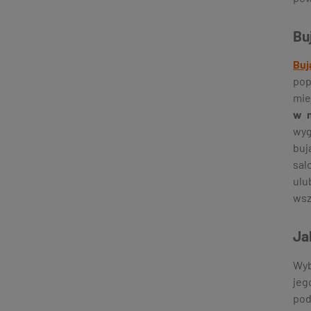
Bu
Buj
pop
mie
w n
wyg
buj
sal
ulu
wsz
Ja
Wyb
jeg
pod