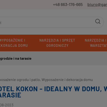
+48 663-176-665
biuro@ga
WYPOSAŻENIE I
NARZĘDZIA I SPRZĘT
NARZĘDZIA I
EKORACJA DOMU
OGRODNICZY
WARSZTA
rodzie i na tarasie
osażenie ogrodu i patio
,
Wyposażenie i dekoracja domu
OTEL KOKON - IDEALNY W DOMU, W
ARASIE
08-2023