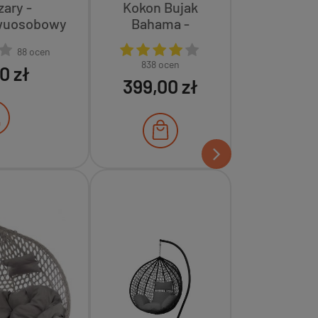
ary -
Kokon Bujak
wuosobowy
Bahama -
Czarny,
88 ocen
Poduszka Szara
838 ocen
0 zł
399,00 zł