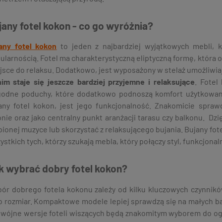
jany fotel kokon - co go wyróżnia?
any fotel kokon
to jeden z najbardziej wyjątkowych mebli, k
ularnością. Fotel ma charakterystyczną eliptyczną formę, która 
jsce do relaksu. Dodatkowo, jest wyposażony w stelaż umożliwiają
im staje się jeszcze bardziej przyjemne i relaksujące
. Fotel
odne poduchy, które dodatkowo podnoszą komfort użytkowan
any fotel kokon, jest jego funkcjonalność. Znakomicie spra
onie oraz jako centralny punkt aranżacji tarasu czy balkonu. Dz
bionej muzyce lub skorzystać z relaksującego bujania. Bujany fot
ystkich tych, którzy szukają mebla, który połączy styl, funkcjon
k wybrać dobry fotel kokon?
ór dobrego fotela kokonu zależy od kilku kluczowych czynnik
o rozmiar. Kompaktowe modele lepiej sprawdzą się na małych ba
wójne wersje foteli wiszących będą znakomitym wyborem do o