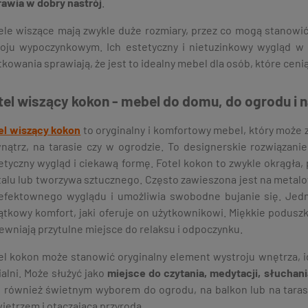
awia w dobry nastrój
.
ele wiszące mają zwykle duże rozmiary, przez co mogą stanowić
oju wypoczynkowym. Ich estetyczny i nietuzinkowy wygląd 
tkowania sprawiają, że jest to idealny mebel dla osób, które ceni
tel wiszący kokon - mebel do domu, do ogrodu i n
el wiszący kokon
to oryginalny i komfortowy mebel, który może 
nątrz, na tarasie czy w ogrodzie. To designerskie rozwiązanie
etyczny wygląd i ciekawą formę. Fotel kokon to zwykle okrągła,
alu lub tworzywa sztucznego. Często zawieszona jest na metalo
 efektownego wyglądu i umożliwia swobodne bujanie się. Jed
ątkowy komfort, jaki oferuje on użytkownikowi. Miękkie poduszk
ewniają przytulne miejsce do relaksu i odpoczynku.
el kokon może stanowić oryginalny element wystroju wnętrza, 
ialni. Może służyć jako
miejsce do czytania, medytacji, słuchan
t również świetnym wyborem do ogrodu, na balkon lub na taras
ietrzem i otaczającą przyrodą.