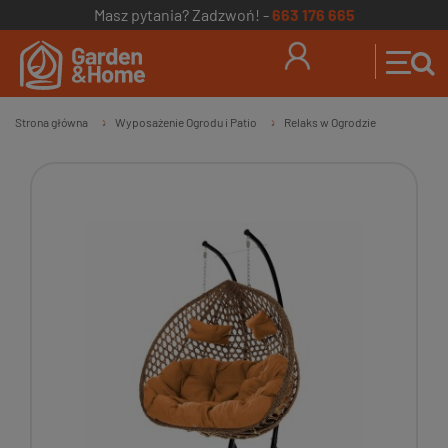
Masz pytania? Zadzwoń! -
663 176 665
Strona główna
Wyposażenie Ogrodu i Patio
Relaks w Ogrodzie
»
»