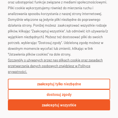
oraz udostępniać funkcje związane z mediami społecznościowymi.
Pliki cookie wykorzystujemy również do mierzenia ruchu i
Skontaktuj się!
analizowania sposobu korzystania z naszej strony internetowej.
Domyślnie włączone są jedynie pliki niezbędne do poprawnego
działania strony. Poniżej możesz zaakceptować wszystkie rodzaje
plików, klikając “Zaakceptuj wszystkie”, lub odmówić ich używania (z
wyjątkiem niezbędnych). Możesz też dostosować pliki do swoich
potrzeb, wybierając “Dostosuj zgody”. Udzieloną zgodę możesz w
dowolnym momencie wycofać lub zmienić, klikając w link
“Ustawienia plików cookies” na dole strony.
Szczegóły o używanych przez nas plikach cookie oraz zasadach
przetwarzania danych osobowych znajdziesz w Polityce
prywatności.
zaakceptuj tylko niezbędne
Kosz/Kokon Saona Szary
dostosuj zgody
zaakceptuj wszystkie
63 ocen