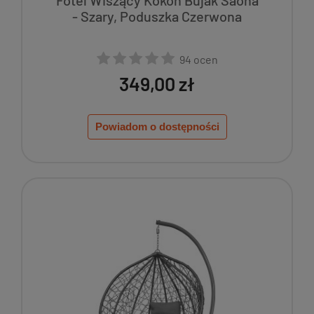
Fotel Wiszący Kokon Bujak Saona
- Szary, Poduszka Czerwona
94 ocen
349,00 zł
Powiadom o dostępności