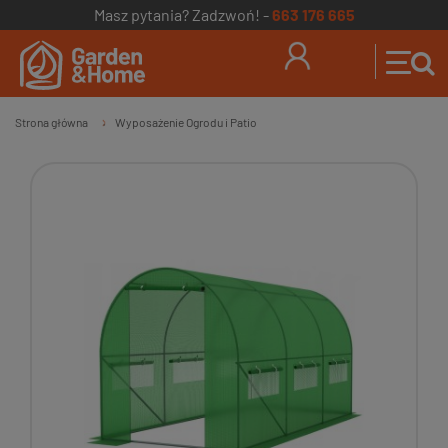
Masz pytania? Zadzwoń! -
663 176 665
Strona główna
Wyposażenie Ogrodu i Patio
»