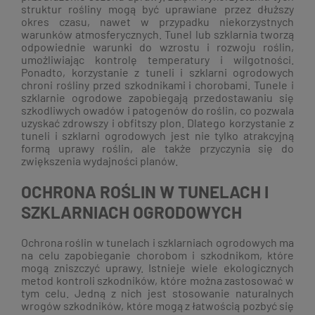
struktur rośliny mogą być uprawiane przez dłuższy
okres czasu, nawet w przypadku niekorzystnych
warunków atmosferycznych. Tunel lub szklarnia tworzą
odpowiednie warunki do wzrostu i rozwoju roślin,
umożliwiając kontrolę temperatury i wilgotności.
Ponadto, korzystanie z tuneli i szklarni ogrodowych
chroni rośliny przed szkodnikami i chorobami. Tunele i
szklarnie ogrodowe zapobiegają przedostawaniu się
szkodliwych owadów i patogenów do roślin, co pozwala
uzyskać zdrowszy i obfitszy plon. Dlatego korzystanie z
tuneli i szklarni ogrodowych jest nie tylko atrakcyjną
formą uprawy roślin, ale także przyczynia się do
zwiększenia wydajności planów.
OCHRONA ROŚLIN W TUNELACH I
SZKLARNIACH OGRODOWYCH
Ochrona roślin w tunelach i szklarniach ogrodowych ma
na celu zapobieganie chorobom i szkodnikom, które
mogą zniszczyć uprawy. Istnieje wiele ekologicznych
metod kontroli szkodników, które można zastosować w
tym celu. Jedną z nich jest stosowanie naturalnych
wrogów szkodników, które mogą z łatwością pozbyć się