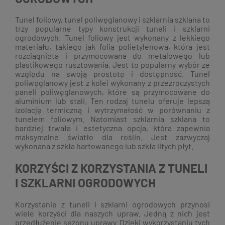
Tunel foliowy, tunel poliwęglanowy i szklarnia szklana to
trzy popularne typy konstrukcji tuneli i szklarni
ogrodowych. Tunel foliowy jest wykonany z lekkiego
materiału, takiego jak folia polietylenowa, która jest
rozciągnięta i przymocowana do metalowego lub
plastikowego rusztowania. Jest to popularny wybór ze
względu na swoją prostotę i dostępność. Tunel
poliwęglanowy jest z kolei wykonany z przezroczystych
paneli poliwęglanowych, które są przymocowane do
aluminium lub stali. Ten rodzaj tunelu oferuje lepszą
izolację termiczną i wytrzymałość w porównaniu z
tunelem foliowym. Natomiast szklarnia szklana to
bardziej trwała i estetyczna opcja, która zapewnia
maksymalne światło dla roślin. Jest zazwyczaj
wykonana z szkła hartowanego lub szkła litych płyt.
KORZYŚCI Z KORZYSTANIA Z TUNELI
I SZKLARNI OGRODOWYCH
Korzystanie z tuneli i szklarni ogrodowych przynosi
wiele korzyści dla naszych upraw. Jedną z nich jest
przedłużenie sezonu uprawy. Dzięki wykorzystaniu tych