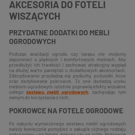
AKCESORIA DO FOTELI
WISZĄCYCH
PRZYDATNE DODATKI DO MEBLI
OGRODOWYCH
Podczas aranżacji ogrodu czy tarasu nie możemy
zapomnieć o pięknych i komfortowych meblach. Aby
przedłużyć ich trwałość i zachować atrakcyjny wygląd
na dłużej warto pamiętać o dodatkowych akcesoriach.
Zdecydowanie przydadzą się poduchy, poduszki, koce
oraz dedykowane pokrowce. To one dodadzą uroku
meblom ogrodowym, istotnie poprawią efekty wizualne
całego
zestawu mebli ogrodowych
, zachęcając tym
samym do korzystania z nich.
POKROWCE NA FOTELE OGRODOWE
Po nabyciu wymarzonego zestawu mebli ogrodowych
należy koniecznie pomyśleć o zakupie różnego rodzaju
pokrowców - na fotele, kokony czy na grilla. Pokrowce