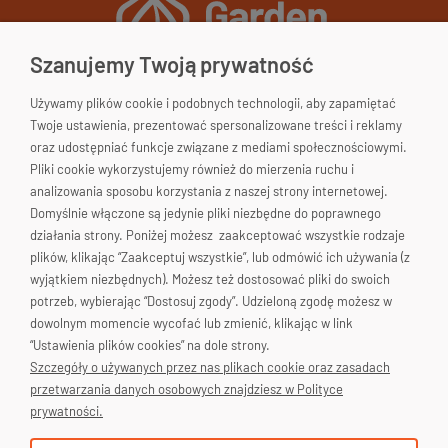
Szanujemy Twoją prywatność
Używamy plików cookie i podobnych technologii, aby zapamiętać
Garden&Home
Twoje ustawienia, prezentować spersonalizowane treści i reklamy
33-200 Dąbrowa Tarnowska
oraz udostępniać funkcje związane z mediami społecznościowymi.
woj. małopolskie
Pliki cookie wykorzystujemy również do mierzenia ruchu i
Polska
Skontaktuj się!
analizowania sposobu korzystania z naszej strony internetowej.
Domyślnie włączone są jedynie pliki niezbędne do poprawnego
663-176-665
działania strony. Poniżej możesz zaakceptować wszystkie rodzaje
plików, klikając “Zaakceptuj wszystkie”, lub odmówić ich używania (z
biuro@gardenhome.pl
wyjątkiem niezbędnych). Możesz też dostosować pliki do swoich
potrzeb, wybierając “Dostosuj zgody”. Udzieloną zgodę możesz w
dowolnym momencie wycofać lub zmienić, klikając w link
“Ustawienia plików cookies” na dole strony.
Pomoc
Szczegóły o używanych przez nas plikach cookie oraz zasadach
przetwarzania danych osobowych znajdziesz w Polityce
Moje konto
prywatności.