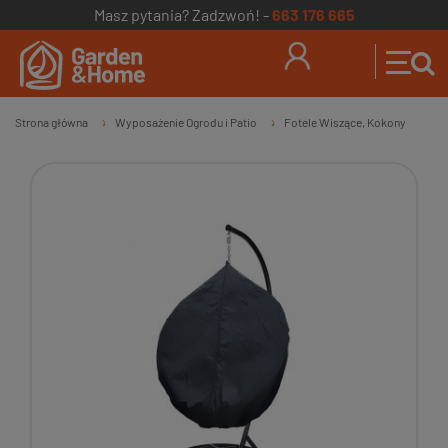
Masz pytania? Zadzwoń! -
663 176 665
Strona główna
Wyposażenie Ogrodu i Patio
Fotele Wiszące, Kokony
»
»