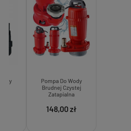
Wody
Pompa Do Wody
00w
Brudnej Czystej
na
Zatapialna
na
Zanurzeniowa Sitko
zł
rg
1600W 1' Cal Mp0701
148,00 zł