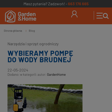
Masz pytania? Zadzwoń! -
663 176 665
Strona główna
Blog
»
Narzędzia i sprzęt ogrodniczy
WYBIERAMY POMPĘ
DO WODY BRUDNEJ
22-05-2024
Dodano:
w kategorii:
autor:
GardenHome