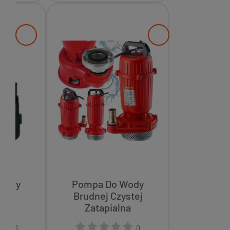
Wody
Pompa Do Wody
00w
Brudnej Czystej
na
Zatapialna
na
Zanurzeniowa Sitko
41
0