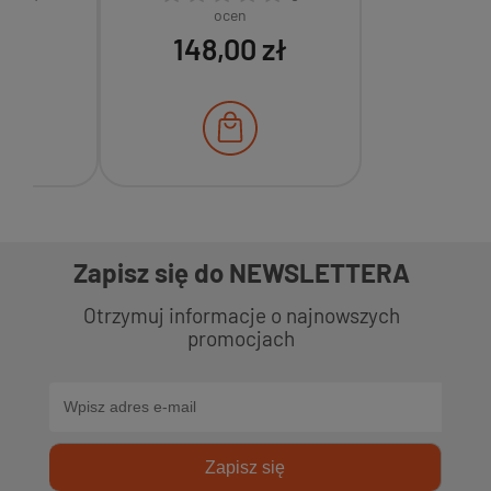
rg
1600W 1' Cal Mp0701
ocen
zł
148,00 zł
Zapisz się do NEWSLETTERA
Otrzymuj informacje o najnowszych
promocjach
Zapisz się