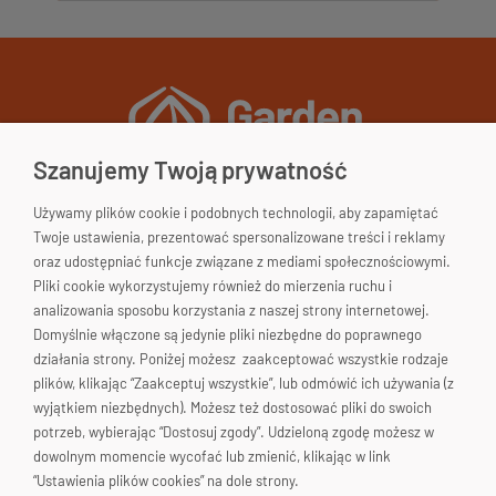
Szanujemy Twoją prywatność
Używamy plików cookie i podobnych technologii, aby zapamiętać
Garden&Home
Twoje ustawienia, prezentować spersonalizowane treści i reklamy
33-200 Dąbrowa Tarnowska
oraz udostępniać funkcje związane z mediami społecznościowymi.
woj. małopolskie
Pliki cookie wykorzystujemy również do mierzenia ruchu i
Polska
Skontaktuj się!
analizowania sposobu korzystania z naszej strony internetowej.
Domyślnie włączone są jedynie pliki niezbędne do poprawnego
663-176-665
działania strony. Poniżej możesz zaakceptować wszystkie rodzaje
plików, klikając “Zaakceptuj wszystkie”, lub odmówić ich używania (z
biuro@gardenhome.pl
wyjątkiem niezbędnych). Możesz też dostosować pliki do swoich
potrzeb, wybierając “Dostosuj zgody”. Udzieloną zgodę możesz w
dowolnym momencie wycofać lub zmienić, klikając w link
“Ustawienia plików cookies” na dole strony.