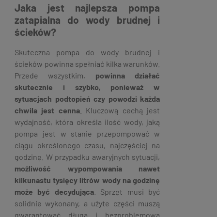
Jaka jest najlepsza pompa
zatapialna do wody brudnej i
ścieków?
Skuteczna pompa do wody brudnej i
ścieków powinna spełniać kilka warunków.
Przede wszystkim,
powinna działać
skutecznie i szybko, ponieważ w
sytuacjach podtopień czy powodzi każda
chwila jest cenna
. Kluczową cechą jest
wydajność, która określa ilość wody, jaką
pompa jest w stanie przepompować w
ciągu określonego czasu, najczęściej na
godzinę. W przypadku awaryjnych sytuacji,
możliwość wypompowania nawet
kilkunastu tysięcy litrów wody na godzinę
może być decydująca
. Sprzęt musi być
solidnie wykonany, a użyte części muszą
gwarantować długą i bezproblemową