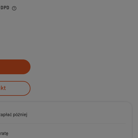
r DPD
ukt
zapłać później
 ratę