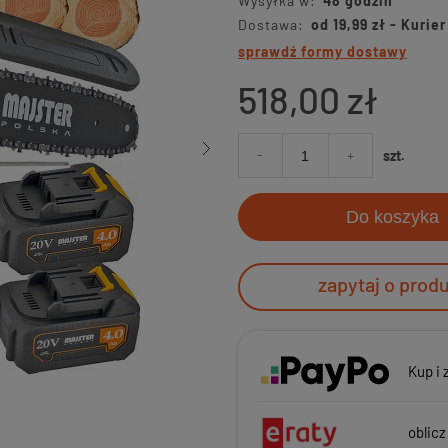
Wysyłka w:
48 godzin
Dostawa:
od 19,99 zł
- Kurie
sprawdź formy dostawy
518,00 zł
-
+
szt.
Do koszyka
zapytaj o prod
Kup i 
oblicz