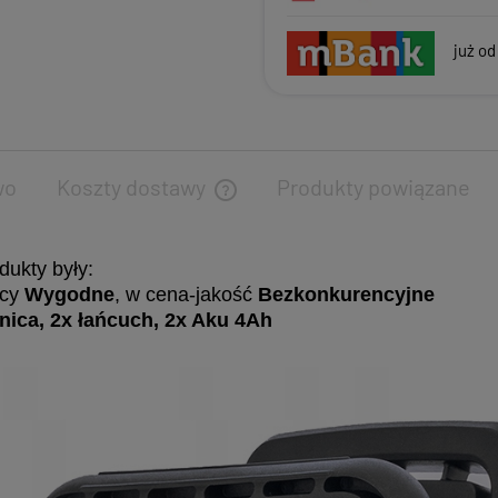
już od
wo
Koszty dostawy
Produkty powiązane
dukty były:
acy
Wygodne
, w cena-jakość
Bezkonkurencyjne
ica, 2x łańcuch, 2x Aku 4Ah