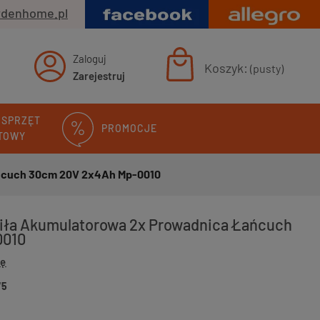
rdenhome.pl
Zaloguj
Koszyk:
(pusty)
Zarejestruj
 SPRZĘT
PROMOCJE
TOWY
ańcuch 30cm 20V 2x4Ah Mp-0010
iła Akumulatorowa 2x Prowadnica Łańcuch
0010
ię
75