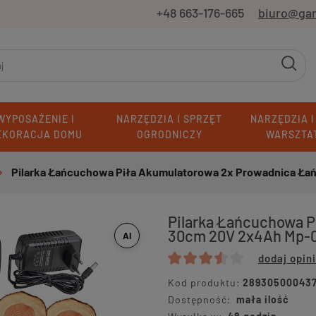
+48 663-176-665
biuro@ga
WYPOSAŻENIE I
NARZĘDZIA I SPRZĘT
NARZĘDZIA I
EKORACJA DOMU
OGRODNICZY
WARSZTA
Pilarka Łańcuchowa Piła Akumulatorowa 2x Prowadnica Ł
Pilarka Łańcuchowa P
30cm 20V 2x4Ah Mp-
AI
dodaj opin
Kod produktu:
28930500043
Dostępność:
mała ilość