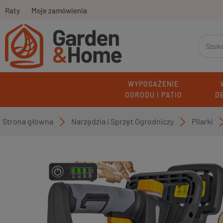
Raty
Moje zamówienia
WYPOSAŻENIE
OGRODU I PATIO
D
Strona główna
Narzędzia i Sprzęt Ogrodniczy
Pilarki
»
»
»