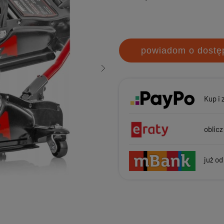
powiadom o dostę
Kup i 
oblicz
już od