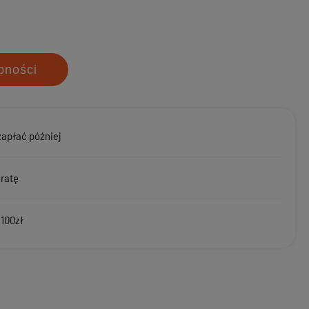
pności
zapłać później
 ratę
 100zł