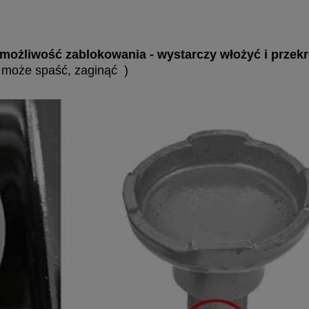
żliwość zablokowania - wystarczy włożyć i przekr
a może spaść, zaginąć )