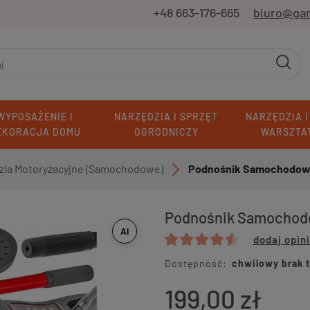
+48 663-176-665
biuro@ga
WYPOSAŻENIE I
NARZĘDZIA I SPRZĘT
NARZĘDZIA I
EKORACJA DOMU
OGRODNICZY
WARSZTA
zia Motoryzacyjne (Samochodowe)
Podnośnik Samochodowy 
»
Podnośnik Samochodo
AI
dodaj opin
Dostępność:
chwilowy brak 
199,00 zł