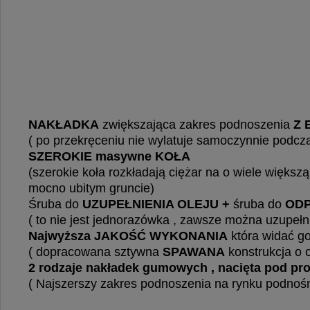
NAKŁADKA
zwiększająca zakres podnoszenia
Z 
( po przekręceniu nie wylatuje samoczynnie podczas
SZEROKIE masywne KOŁA
(szerokie koła rozkładają ciężar na o wiele większ
mocno ubitym gruncie)
Śruba do
UZUPEŁNIENIA OLEJU +
śruba do
ODP
( to nie jest jednorazówka , zawsze można uzupełn
Najwyższa JAKOŚĆ WYKONANIA
która widać g
( dopracowana sztywna
SPAWANA
konstrukcja o 
2 rodzaje nakładek gumowych , nacięta pod pro
( Najszerszy zakres podnoszenia na rynku podno