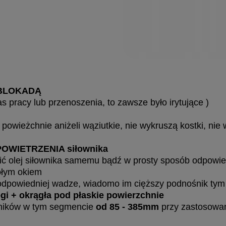
BLOKADĄ
 pracy lub przenoszenia, to zawsze było irytujące )
ą powieżchnie aniżeli wąziutkie, nie wykruszą kostki, ni
OWIETRZENIA siłownika
ić olej siłownika samemu bądź w prosty sposób odpowiet
ołym okiem
odpowiedniej wadze, wiadomo im cięższy podnośnik tym s
gi + okrągła pod płaskie powierzchnie
śników w tym segmencie
od 85 - 385mm
przy zastosowan