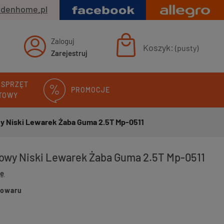
rdenhome.pl
Zaloguj
Koszyk:
(pusty)
Zarejestruj
 SPRZĘT
PROMOCJE
TOWY
Niski Lewarek Żaba Guma 2.5T Mp-0511
wy Niski Lewarek Żaba Guma 2.5T Mp-0511
ię
towaru