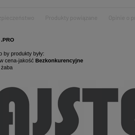
zpieczeństwo
Produkty powiązane
Opinie o p
R .PRO
o by produkty były:
 w cena-jakość
Bezkonkurencyjne
u żaba