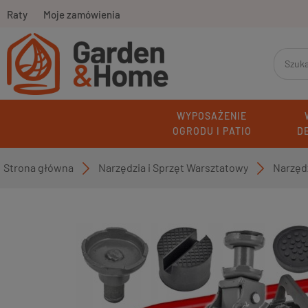
Raty
Moje zamówienia
WYPOSAŻENIE
OGRODU I PATIO
D
Strona główna
Narzędzia i Sprzęt Warsztatowy
Narzęd
»
»