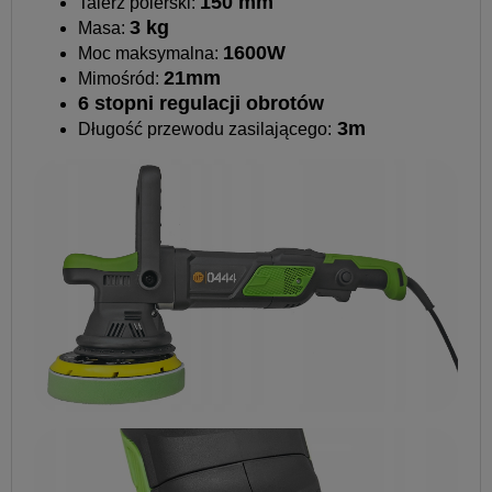
150 mm
Talerz polerski:
3 kg
Masa:
1600W
Moc maksymalna:
21mm
Mimośród:
6 stopni regulacji obrotów
3m
Długość przewodu zasilającego: