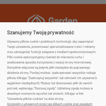
Szanujemy Twoją prywatność
Używamy plików cookie i podobnych technologii, aby zapamiętać
Garden&Home
Twoje ustawienia, prezentować spersonalizowane treści i reklamy
33-200 Dąbrowa Tarnowska
oraz udostępniać funkcje związane z mediami społecznościowymi.
woj. małopolskie
Pliki cookie wykorzystujemy również do mierzenia ruchu i
Polska
Skontaktuj się!
analizowania sposobu korzystania z naszej strony internetowej.
Domyślnie włączone są jedynie pliki niezbędne do poprawnego
663-176-665
działania strony. Poniżej możesz zaakceptować wszystkie rodzaje
plików, klikając “Zaakceptuj wszystkie”, lub odmówić ich używania (z
biuro@gardenhome.pl
wyjątkiem niezbędnych). Możesz też dostosować pliki do swoich
potrzeb, wybierając “Dostosuj zgody”. Udzieloną zgodę możesz w
dowolnym momencie wycofać lub zmienić, klikając w link
“Ustawienia plików cookies” na dole strony.
Pomoc
Szczegóły o używanych przez nas plikach cookie oraz zasadach