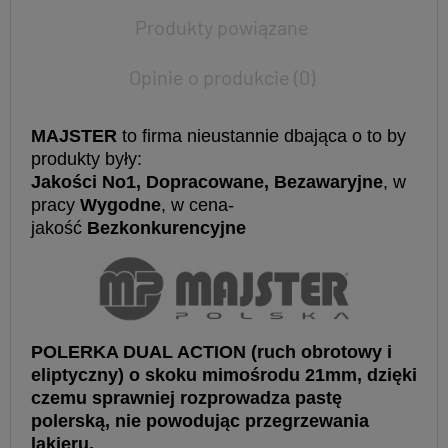
Produkty powiązane
Opinie o produkcie (0)
MAJSTER
to firma nieustannie dbająca o to by
produkty były:
Jakości No1, Dopracowane, Bezawaryjne
, w
pracy
Wygodne
, w cena-
jakość
Bezkonkurencyjne
POLERKA DUAL ACTION (ruch obrotowy i
eliptyczny) o skoku mimośrodu 21mm, dzięki
czemu sprawniej rozprowadza pastę
polerską, nie powodując przegrzewania
lakieru.