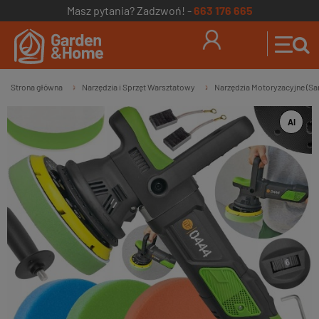
Masz pytania? Zadzwoń! -
663 176 665
Strona główna
Narzędzia i Sprzęt Warsztatowy
Narzędzia Motoryzacyjne (
»
»
AI