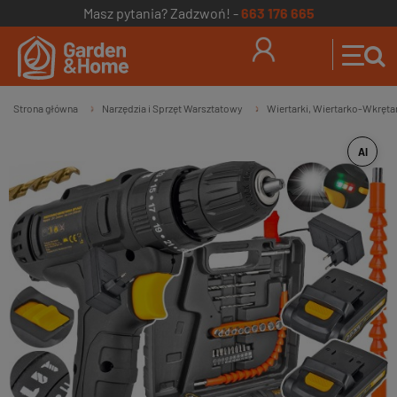
Masz pytania? Zadzwoń! -
663 176 665
Strona główna
Narzędzia i Sprzęt Warsztatowy
Wiertarki, Wiertarko-Wkręta
»
»
AI