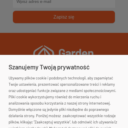
Zapisz się
Szanujemy Twoją prywatność
Używamy plików cookie i podobnych technologii, aby zapamiętać
Garden&Home
Twoje ustawienia, prezentować spersonalizowane treści i reklamy
33-200 Dąbrowa Tarnowska
oraz udostępniać funkcje związane z mediami społecznościowymi.
woj. małopolskie
Pliki cookie wykorzystujemy również do mierzenia ruchu i
Polska
Skontaktuj się!
analizowania sposobu korzystania z naszej strony internetowej.
Domyślnie włączone są jedynie pliki niezbędne do poprawnego
663-176-665
działania strony. Poniżej możesz zaakceptować wszystkie rodzaje
plików, klikając “Zaakceptuj wszystkie”, lub odmówić ich używania (z
biuro@gardenhome.pl