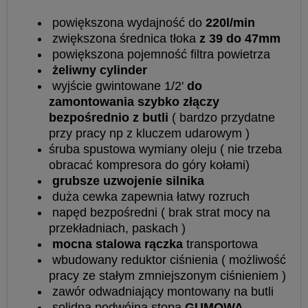
powiększona wydajność do
220l/min
zwiększona średnica tłoka
z 39 do 47mm
powiększona pojemność filtra powietrza
żeliwny cylinder
wyjście gwintowane 1/2'
do
zamontowania szybko złączy
bezpośrednio z butli
( bardzo przydatne
przy pracy np z kluczem udarowym )
śruba spustowa wymiany oleju ( nie trzeba
obracać kompresora do góry kołami)
grubsze uzwojenie silnika
duża cewka zapewnia łatwy rozruch
napęd bezpośredni ( brak strat mocy na
przekładniach, paskach )
mocna stalowa rączka
transportowa
wbudowany reduktor ciśnienia ( możliwość
pracy ze stałym zmniejszonym ciśnieniem )
zawór odwadniający montowany na butli
solidna podwójna stopa
GUMOWA