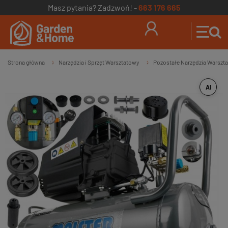
Masz pytania? Zadzwoń! -
663 176 665
Strona główna
Narzędzia i Sprzęt Warsztatowy
Pozostałe Narzędzia Warszt
»
»
AI