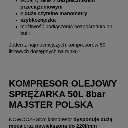
wydajny silnik z
bezpiecznikiem
przeciążeniowym
2 duże czytelne manometry
szybkozłączka
możliwość podłączenia bezpośrednio do
butli
Jeden z najmocniejszych kompresorów 50
litrowych dostępnych na rynku !
KOMPRESOR OLEJOWY
SPRĘŻARKA 50L 8bar
MAJSTER POLSKA
NOWOCZESNY kompresor
dysponuje dużą
mocą
oraz
powiększoną do 220l/min