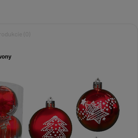
rodukcie (0)
wony