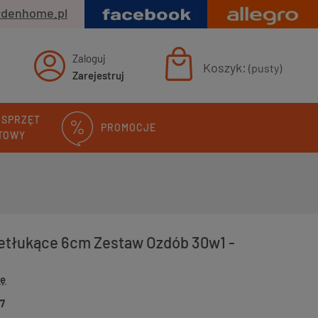
rdenhome.pl
Zaloguj
Koszyk:
(pusty)
Zarejestruj
 SPRZĘT
PROMOCJE
TOWY
etłukące 6cm Zestaw Ozdób 30w1 -
ię
7