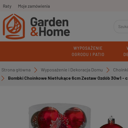
Raty
Moje zamówienia
WYPOSAŻENIE
OGRODU I PATIO
D
Strona główna
Wyposażenie i Dekoracja Domu
Choink
»
»
Bombki Choinkowe Nietłukące 6cm Zestaw Ozdób 30w1 - 
»