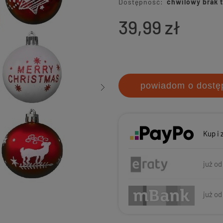
Dostępność:
chwilowy brak 
39,99 zł
powiadom o dostę
Kup i 
już od
już od