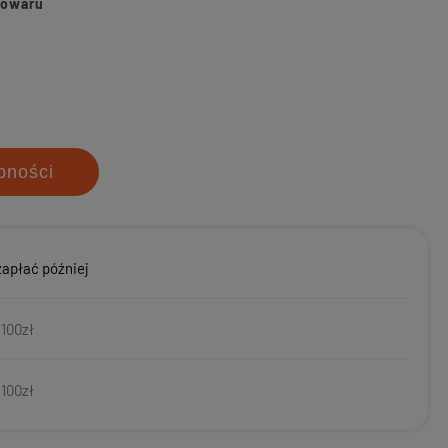
towaru
pności
zapłać później
 100zł
 100zł