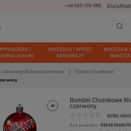
+48 663-176-665
biuro@ga
WYPOSAŻENIE I
NARZĘDZIA I SPRZĘT
NARZĘDZIA I
EKORACJA DOMU
OGRODNICZY
WARSZTA
i i Dekoracje Bożonarodzeniowe
Ozdoby Choinkowe
»
czerwony
Bombki Choinkowe Ni
czerwony
AI
dodaj opin
Kod produktu:
590457609275