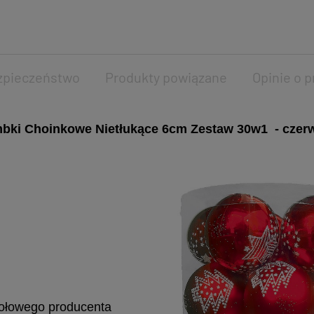
zpieczeństwo
Produkty powiązane
Opinie o p
bki Choinkowe Nietłukące 6cm Zestaw 30w1 - czer
czołowego producenta