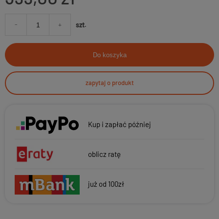
-
+
szt.
Do koszyka
zapytaj o produkt
Kup i zapłać później
oblicz ratę
już od 100zł