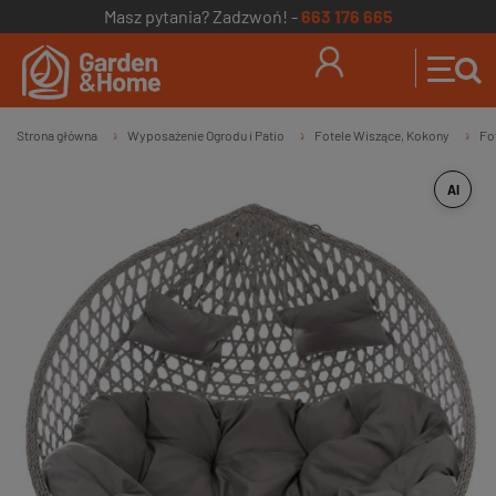
Masz pytania? Zadzwoń! -
663 176 665
Strona główna
Wyposażenie Ogrodu i Patio
Fotele Wiszące, Kokony
Fo
»
»
»
AI