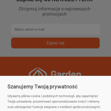
Otrzymuj informacje o najnowszych
promocjach
Zapisz się
Szanujemy Twoją prywatność
Używamy plików cookie i podobnych technologii, aby zapamiętać
Garden&Home
Twoje ustawienia, prezentować spersonalizowane treści i reklamy
33-200 Dąbrowa Tarnowska
oraz udostępniać funkcje związane z mediami społecznościowymi.
woj. małopolskie