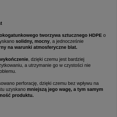
t
okogatunkowego tworzywa sztucznego HDPE
o
zyskano
solidny, mocny
, a jednocześnie
rny na warunki atmosferyczne blat.
 wykończenie
, dzięki czemu jest bardziej
ytkowaniu, a utrzymanie go w czystości nie
roblemu.
sowano perforację, dzięki czemu bez wpływu na
latu uzyskano
mniejszą jego wagę, a tym samym
ność produktu.