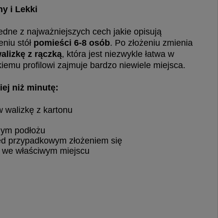
y i Lekki
edne z najważniejszych cech jakie opisują
eniu stół
pomieści 6-8 osób
. Po złożeniu zmienia
alizkę z rączką
, która jest niezwykle łatwa w
skiemu profilowi zajmuje bardzo niewiele miejsca.
iej niż minutę:
w walizkę z kartonu
lnym podłożu
zed przypadkowym złożeniem się
 we właściwym miejscu