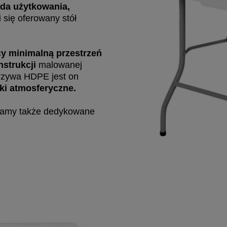
da użytkowania,
i się oferowany stół
ący minimalną przestrzeń
nstrukcji
malowanej
rzywa HDPE jest on
ki atmosferyczne.
damy także dedykowane