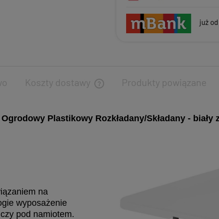
już od
wo
Koszty dostawy
Produkty powiązane
 Ogrodowy Plastikowy Rozkładany/Składany - biały 
wiązaniem na
rogie wyposażenie
 czy pod namiotem.