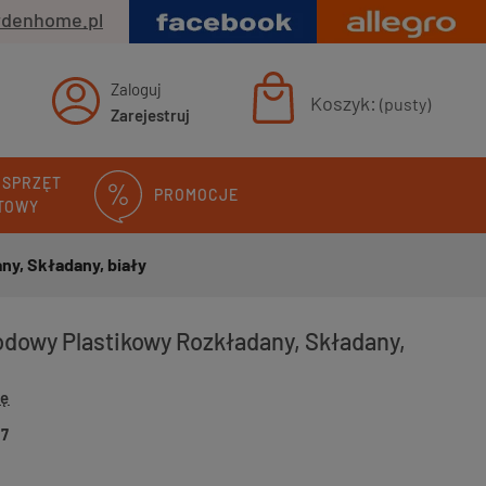
rdenhome.pl
Zaloguj
Koszyk:
(pusty)
Zarejestruj
 SPRZĘT
PROMOCJE
TOWY
y, Składany, biały
odowy Plastikowy Rozkładany, Składany,
ię
57