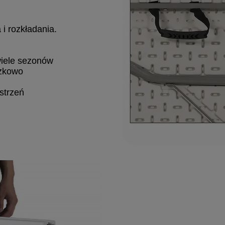
i rozkładania.
wiele sezonów
szkowo
strzeń