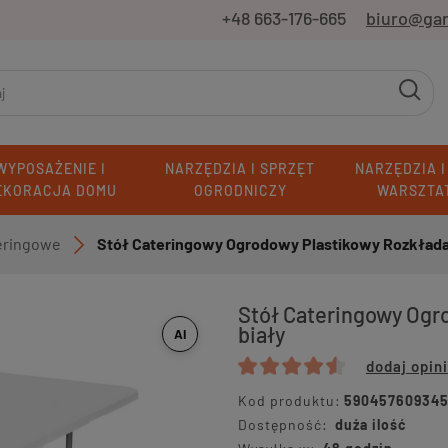
+48 663-176-665
biuro@ga
WYPOSAŻENIE I
NARZĘDZIA I SPRZĘT
NARZĘDZIA I
EKORACJA DOMU
OGRODNICZY
WARSZTA
eringowe
Stół Cateringowy Ogrodowy Plastikowy Rozkładan
»
Stół Cateringowy Ogr
biały
AI
dodaj opin
Kod produktu:
59045760934
Dostępność:
duża ilość