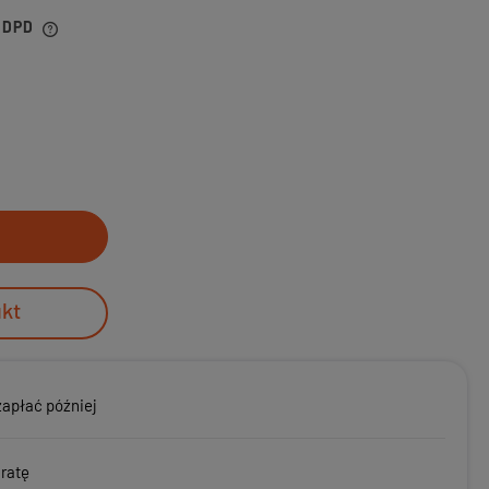
r DPD
ukt
zapłać później
 ratę