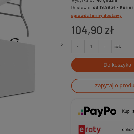
Wysyłka w:
48 godzin
Dostawa:
od 19,99 zł
- Kurie
sprawdź formy dostawy
104,90 zł
-
+
szt.
Do koszyka
zapytaj o prod
Kup i 
oblicz