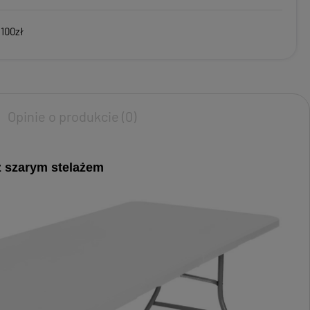
 100zł
Opinie o produkcie (0)
z szarym stelażem