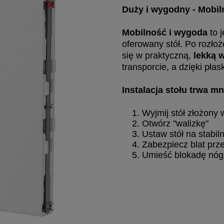
Duży i wygodny - Mobiln
Mobilność i wygoda
to j
oferowany stół. Po rozłoż
się w praktyczną,
lekką w
transporcie, a dzięki pła
Instalacja stołu trwa mn
Wyjmij stół złożony 
Otwórz "walizkę"
Ustaw stół na stabi
Zabezpiecz blat pr
Umieść blokadę nóg