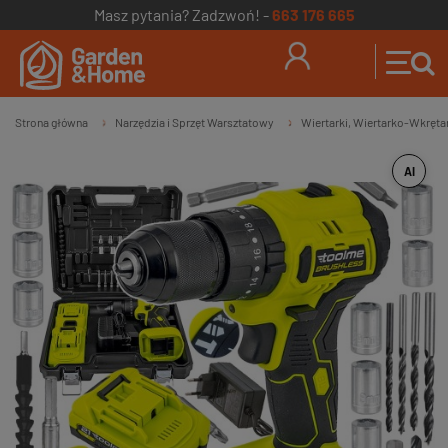
Masz pytania? Zadzwoń! -
663 176 665
Strona główna
Narzędzia i Sprzęt Warsztatowy
Wiertarki, Wiertarko-Wkręta
»
»
AI