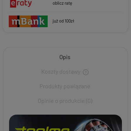
oblicz ratę
już od 100zł
Opis
Koszty dostawy
Produkty powiązane
Opinie o produkcie (0)