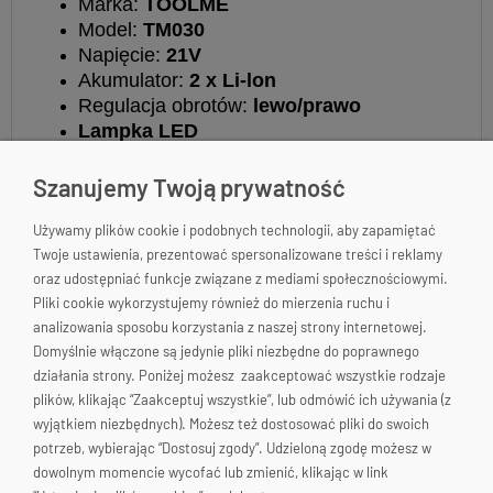
Marka:
TOOLME
Model:
TM030
Napięcie:
21V
Akumulator:
2 x Li-lon
Regulacja obrotów:
lewo/prawo
Lampka LED
Funkcja UDARU
Wiercenie:
10mm stal, 25mm drewno,
Szanujemy Twoją prywatność
10mm mur
Max. średnica wiertła:
10mm
Używamy plików cookie i podobnych technologii, aby zapamiętać
Twoje ustawienia, prezentować spersonalizowane treści i reklamy
Max. moment obrotowy:
50Nm
oraz udostępniać funkcje związane z mediami społecznościowymi.
20 - stopniowe sprzęgło
Pliki cookie wykorzystujemy również do mierzenia ruchu i
Waga z akumulatorem:
1.20kg
Skontaktuj się!
analizowania sposobu korzystania z naszej strony internetowej.
Waga zestawu:
2.75kg
Domyślnie włączone są jedynie pliki niezbędne do poprawnego
Prędkość obrotowa:
działania strony. Poniżej możesz zaakceptować wszystkie rodzaje
plików, klikając “Zaakceptuj wszystkie”, lub odmówić ich używania (z
bieg: 0- 350rpm
wyjątkiem niezbędnych). Możesz też dostosować pliki do swoich
bieg: 0- 1350rpm
potrzeb, wybierając “Dostosuj zgody”. Udzieloną zgodę możesz w
dowolnym momencie wycofać lub zmienić, klikając w link
Dioda LED