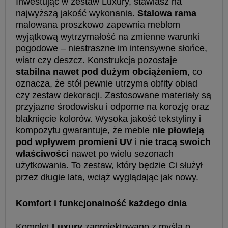
Inwestując w zestaw Luxury, stawiasz na
najwyższą jakość wykonania.
Stalowa rama
malowana proszkowo zapewnia meblom
wyjątkową wytrzymałość na zmienne warunki
pogodowe – niestraszne im intensywne słońce,
wiatr czy deszcz. Konstrukcja pozostaje
stabilna nawet pod dużym obciążeniem
, co
oznacza, że stół pewnie utrzyma obfity obiad
czy zestaw dekoracji. Zastosowane materiały są
przyjazne środowisku i odporne na korozję oraz
blaknięcie kolorów. Wysoka jakość tekstyliny i
kompozytu gwarantuje, że meble
nie płowieją
pod wpływem promieni UV
i
nie tracą swoich
właściwości
nawet po wielu sezonach
użytkowania. To zestaw, który będzie Ci służył
przez długie lata, wciąż wyglądając jak nowy.
Komfort i funkcjonalność każdego dnia
Komplet
Luxury
zaprojektowano z myślą o