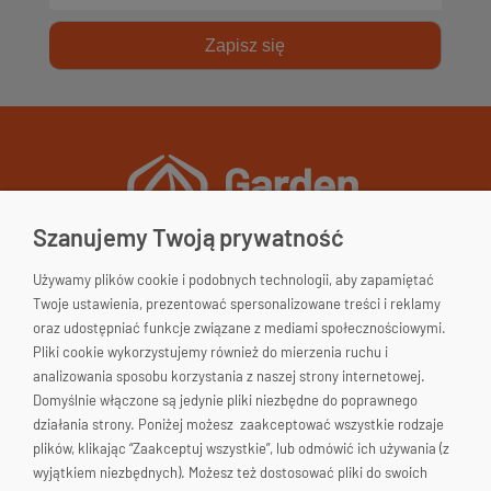
Zapisz się
Szanujemy Twoją prywatność
Używamy plików cookie i podobnych technologii, aby zapamiętać
Garden&Home
Twoje ustawienia, prezentować spersonalizowane treści i reklamy
33-200 Dąbrowa Tarnowska
oraz udostępniać funkcje związane z mediami społecznościowymi.
woj. małopolskie
Pliki cookie wykorzystujemy również do mierzenia ruchu i
Polska
Skontaktuj się!
analizowania sposobu korzystania z naszej strony internetowej.
Domyślnie włączone są jedynie pliki niezbędne do poprawnego
663-176-665
działania strony. Poniżej możesz zaakceptować wszystkie rodzaje
plików, klikając “Zaakceptuj wszystkie”, lub odmówić ich używania (z
biuro@gardenhome.pl
wyjątkiem niezbędnych). Możesz też dostosować pliki do swoich