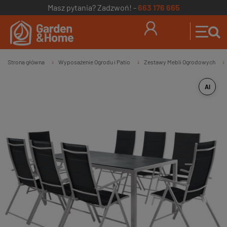
Masz pytania? Zadzwoń! -
663 176 665
Strona główna
Wyposażenie Ogrodu i Patio
Zestawy Mebli Ogrodowych
»
»
»
AI