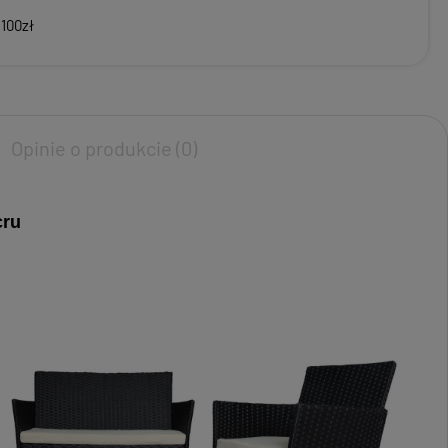
 100zł
Opinie o produkcie (0)
cru