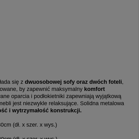
łada się z
dwuosobowej sofy oraz dwóch foteli
,
truowane, by zapewnić maksymalny
komfort
ne oparcia i podłokietniki zapewniają wyjątkową
mebli jest niezwykle relaksujące. Solidna metalowa
ość i wytrzymałość konstrukcji.
cm (dł. x szer. x wys.)
cm (dł. x szer. x wys.)