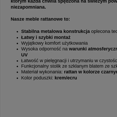
którym każda chwila spędzona na świeżym powi
niezapomniana.
Nasze meble rattanowe to:
Stabilna metalowa konstrukcja
oplecona te
Łatwy i szybki montaż
Wyjątkowy komfort użytkowania
Wysoka odporność na
warunki atmosferycz
UV
Łatwość w pielęgnacji i utrzymaniu w czystośc
Funkcjonalny stolik ze szklanym blatem ze s
Materiał wykonania:
rattan w kolorze czarn
Kolor poduszki:
krem/ecru