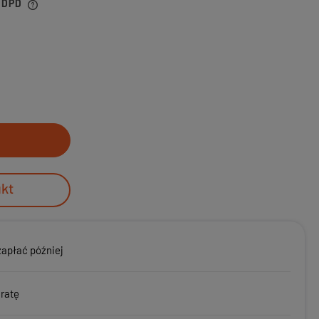
r DPD
ukt
zapłać później
 ratę