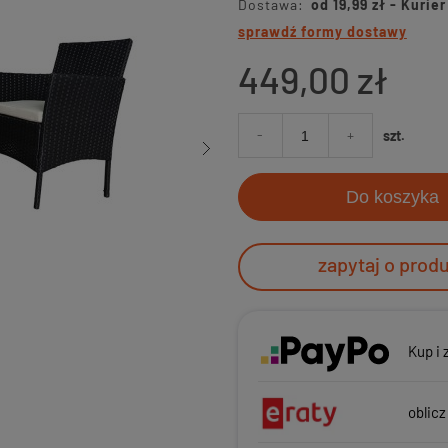
Dostawa:
od 19,99 zł
- Kurie
sprawdź formy dostawy
449,00 zł
-
+
szt.
Do koszyka
zapytaj o prod
Kup i 
oblicz