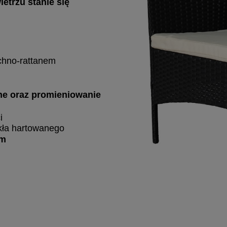
etrzu stanie się
chno-rattanem
ne oraz promieniowanie
i
zkła hartowanego
ym