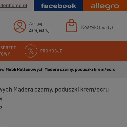
rdenhome.pl
Zaloguj
Koszyk:
(pusty)
Zarejestruj
 SPRZĘT
PROMOCJE
TOWY
aw Mebli Rattanowych Madera czarny, poduszki krem/ecru
wych Madera czarny, poduszki krem/ecru
ię
63