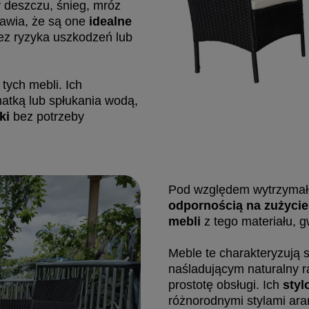
y deszczu, śnieg, mróz
rawia, że są one
idealne
ez ryzyka uszkodzeń lub
tych mebli. Ich
matką lub spłukania wodą,
ki
bez potrzeby
Pod względem wytrzymał
odpornością na zużycie
mebli
z tego materiału, g
Meble te charakteryzują 
naśladującym naturalny r
prostotę obsługi. Ich
styl
różnorodnymi stylami ara