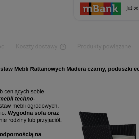
już od
wo
Koszty dostawy
Produkty powiązane
staw Mebli Rattanowych Madera czarny, poduszki e
ób ceniących sobie
mebli techno-
staw mebli ogrodowych,
io.
Wygodna sofa oraz
ie rodziny lub przyjaciół.
odpornością na