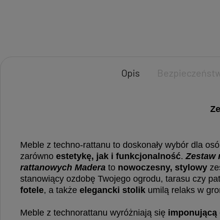
Opis
Bezpieczeńst
Ze
Meble z techno-rattanu to doskonały wybór dla os
zarówno
estetykę, jak i funkcjonalność
.
Zestaw 
rattanowych Madera
to
nowoczesny, stylowy
ze
stanowiący ozdobę Twojego ogrodu, tarasu czy pat
fotele
, a także
elegancki stolik
umilą relaks w gron
Meble z technorattanu wyróżniają się
imponującą 