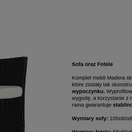
Sofa oraz Fotele
Komplet mebli Madera sk
które zostały tak skons
wypoczynku.
Wyprofilowa
wygodę, a korzystanie z 
rama gwarantuje
stabiln
Wymiary sofy:
105x60x80
Wymiary fotela:
58x60x80