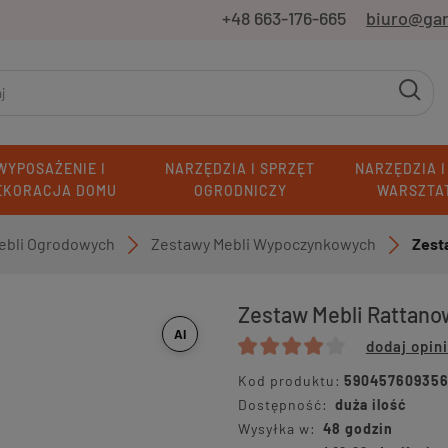
+48 663-176-665
biuro@ga
WYPOSAŻENIE I
NARZĘDZIA I SPRZĘT
NARZĘDZIA I
EKORACJA DOMU
OGRODNICZY
WARSZTA
ebli Ogrodowych
Zestawy Mebli Wypoczynkowych
Zest
»
»
Zestaw Mebli Rattano
AI
dodaj opin
Kod produktu:
59045760935
Dostępność:
duża ilość
Wysyłka w:
48 godzin