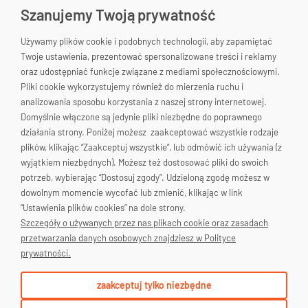
Szanujemy Twoją prywatność
Używamy plików cookie i podobnych technologii, aby zapamiętać
Garden&Home
Twoje ustawienia, prezentować spersonalizowane treści i reklamy
33-200 Dąbrowa Tarnowska
oraz udostępniać funkcje związane z mediami społecznościowymi.
woj. małopolskie
Pliki cookie wykorzystujemy również do mierzenia ruchu i
Polska
Skontaktuj się!
analizowania sposobu korzystania z naszej strony internetowej.
Domyślnie włączone są jedynie pliki niezbędne do poprawnego
663-176-665
działania strony. Poniżej możesz zaakceptować wszystkie rodzaje
plików, klikając “Zaakceptuj wszystkie”, lub odmówić ich używania (z
biuro@gardenhome.pl
wyjątkiem niezbędnych). Możesz też dostosować pliki do swoich
potrzeb, wybierając “Dostosuj zgody”. Udzieloną zgodę możesz w
dowolnym momencie wycofać lub zmienić, klikając w link
“Ustawienia plików cookies” na dole strony.
Pomoc
Szczegóły o używanych przez nas plikach cookie oraz zasadach
przetwarzania danych osobowych znajdziesz w Polityce
Moje konto
prywatności.
Płatności i dostawa
zaakceptuj tylko niezbędne