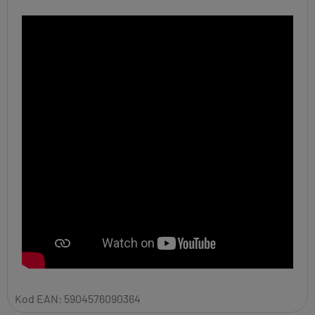
Kod EAN:
5904576090364