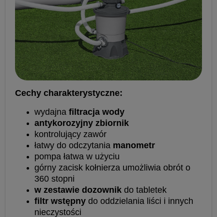
Cechy charakterystyczne:
wydajna
filtracja wody
antykorozyjny zbiornik
kontrolujący zawór
łatwy do odczytania
manometr
pompa łatwa w użyciu
górny zacisk kołnierza umożliwia obrót o
360 stopni
w zestawie dozownik
do tabletek
filtr wstępny
do oddzielania liści i innych
nieczystości