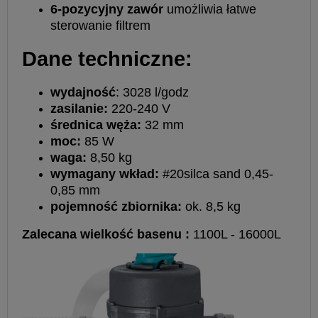
6-pozycyjny zawór
umożliwia łatwe
sterowanie filtrem
Dane techniczne:
wydajność
: 3028 l/godz
zasilanie:
220-240 V
średnica węża:
32 mm
moc:
85 W
waga:
8,50 kg
wymagany wkład:
#20silca sand 0,45-
0,85 mm
pojemność zbiornika:
ok. 8,5 kg
Zalecana wielkość basenu :
1100L - 16000L