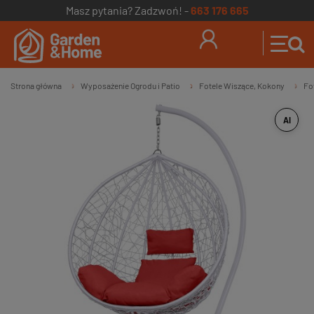
Masz pytania? Zadzwoń! -
663 176 665
Strona główna
Wyposażenie Ogrodu i Patio
Fotele Wiszące, Kokony
Fo
»
»
»
AI