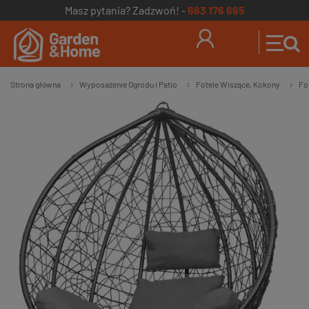
Masz pytania? Zadzwoń! -
663 176 665
Strona główna
Wyposażenie Ogrodu i Patio
Fotele Wiszące, Kokony
Fo
»
»
»