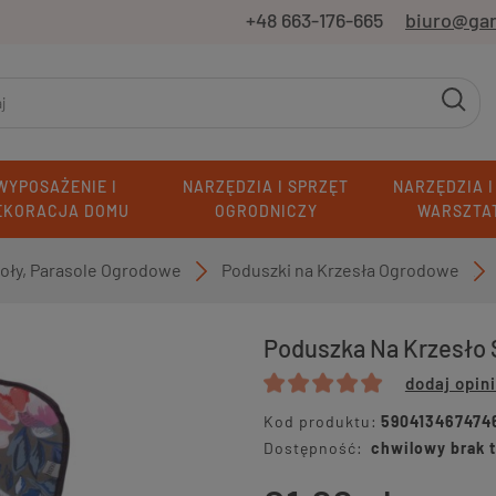
+48 663-176-665
biuro@ga
WYPOSAŻENIE I
NARZĘDZIA I SPRZĘT
NARZĘDZIA I
EKORACJA DOMU
OGRODNICZY
WARSZTA
toły, Parasole Ogrodowe
Poduszki na Krzesła Ogrodowe
»
»
Poduszka Na Krzesło 
dodaj opin
Kod produktu:
590413467474
Dostępność:
chwilowy brak 