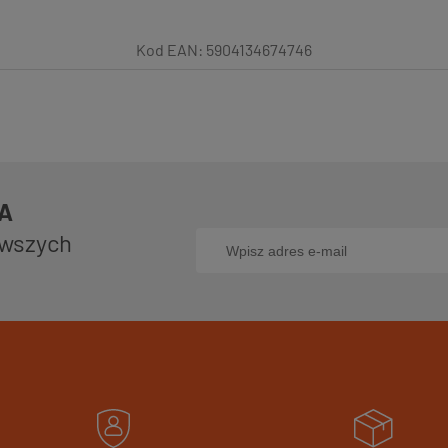
Kod EAN:
5904134674746
RA
owszych