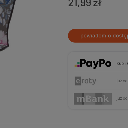
21,99 zł
powiadom o dostę
Kup i 
już od
już od