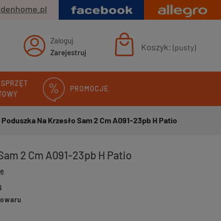
rdenhome.pl
Zaloguj
Koszyk:
(pusty)
Zarejestruj
 SPRZĘT
PROMOCJE
TOWY
Poduszka Na Krzesło Sam 2 Cm A091-23pb H Patio
Sam 2 Cm A091-23pb H Patio
ię
6
towaru