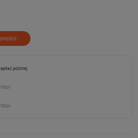
pności
zapłać później
 100zł
 100zł