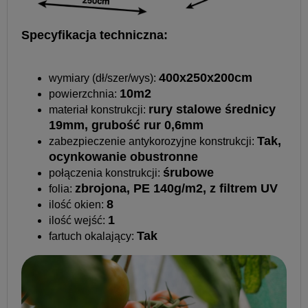
Specyfikacja techniczna:
400x250x200cm
wymiary (dł/szer/wys):
10m2
powierzchnia:
rury stalowe średnicy
materiał konstrukcji:
19mm, grubość rur 0,6mm
Tak,
zabezpieczenie antykorozyjne konstrukcji:
ocynkowanie obustronne
śrubowe
połączenia konstrukcji:
zbrojona, PE 140g/m2, z filtrem UV
folia:
8
ilość okien:
1
ilość wejść:
Tak
fartuch okalający: