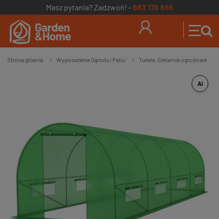
Masz pytania? Zadzwoń! -
663 176 665
Strona główna
Wyposażenie Ogrodu i Patio
Tunele, Szklarnie ogrodowe
»
»
AI