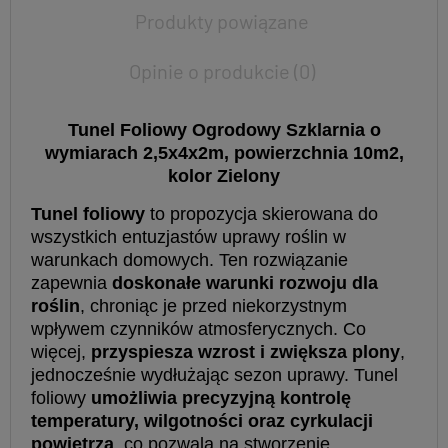
Produkty powiązane
Opinie o produkcie (0)
Tunel Foliowy Ogrodowy Szklarnia o
wymiarach 2,5x4x2m, powierzchnia 10m2,
kolor Zielony
Tunel foliowy
to propozycja skierowana do
wszystkich entuzjastów uprawy roślin w
warunkach domowych. Ten rozwiązanie
zapewnia
doskonałe warunki rozwoju dla
roślin
, chroniąc je przed niekorzystnym
wpływem czynników atmosferycznych. Co
więcej,
przyspiesza wzrost i zwiększa plony
,
jednocześnie wydłużając sezon uprawy. Tunel
foliowy
umożliwia precyzyjną kontrolę
temperatury, wilgotności oraz cyrkulacji
powietrza
, co pozwala na stworzenie