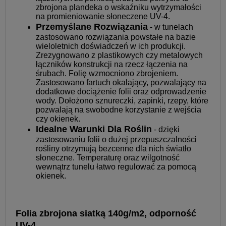
zbrojona plandeka o wskaźniku wytrzymałości
na promieniowanie słoneczene UV-4.
Przemyślane Rozwiązania
- w tunelach
zastosowano rozwiązania powstałe na bazie
wieloletnich doświadczeń w ich produkcji.
Zrezygnowano z plastikowych czy metalowych
łączników konstrukcji na rzecz łączenia na
śrubach. Folię wzmocniono zbrojeniem.
Zastosowano fartuch okalający, pozwalający na
dodatkowe dociążenie folii oraz odprowadzenie
wody. Dołożono sznureczki, zapinki, rzepy, które
pozwalają na swobodne korzystanie z wejścia
czy okienek.
Idealne Warunki Dla Roślin
- dzięki
zastosowaniu folii o dużej przepuszczalności
rośliny otrzymują bezcenne dla nich światło
słoneczne. Temperaturę oraz wilgotność
wewnątrz tunelu łatwo regulować za pomocą
okienek.
Folia zbrojona siatką 140g/m2, odporność
UV-4