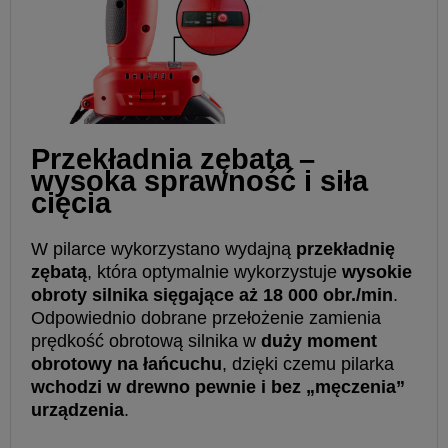
Przekładnia zębata –
wysoka sprawność i siła
cięcia
W pilarce wykorzystano wydajną
przekładnię
zębatą
, która optymalnie wykorzystuje
wysokie
obroty silnika sięgające aż 18 000 obr./min
.
Odpowiednio dobrane przełożenie zamienia
prędkość obrotową silnika w
duży moment
obrotowy na łańcuchu
, dzięki czemu pilarka
wchodzi w drewno pewnie i bez „męczenia”
urządzenia
.