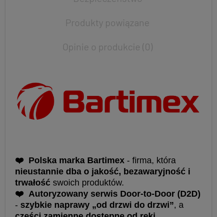
Produkty powiązane
Opinie o produkcie (0)
❤
Polska marka Bartimex
- firma, która
nieustannie dba o jakość, bezawaryjność i
trwałość
swoich produktów.
❤
Autoryzowany serwis Door-to-Door (D2D)
-
szybkie naprawy „od drzwi do drzwi”
, a
części zamienne dostępne od ręki
.