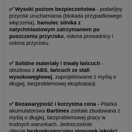
✅ Wysoki poziom bezpieczeństwa
- podwójny
przycisk uruchamiania (blokada przypadkowego
włączenia),
hamulec silnika z
natychmiastowym zatrzymaniem po
puszczeniu przycisku
, osłona prowadnicy i
osłona przycisku.
✅ Solidne materiały i trwały łańcuch
-
obudowa z
ABS
,
łańcuch ze stali
wysokowęglowej
, zaprojektowane z myślą o
długiej, bezproblemowej eksploatacji.
✅ Bezawaryjność i korzystna cena -
Pilarka
akumulatorowa
Bartimex
została zbudowana z
myślą o długiej, bezproblemowej pracy w
trudnych warunkach. Jednocześnie
oferuje
bezkonkurencyjny stosunek jakości