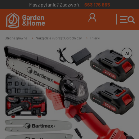
Masz pytania? Zadzwoń! -
663 176 665
Strona główna
Narzędzia i Sprzęt Ogrodniczy
Pilarki
»
»
AI