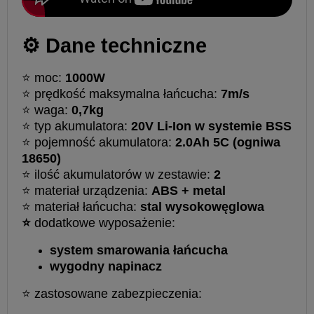
⚙️ Dane techniczne
⭐ moc:
1000W
⭐ prędkość maksymalna łańcucha:
7m/s
⭐ waga:
0,7kg
⭐ typ akumulatora:
20V Li-Ion w systemie BSS
⭐ pojemność akumulatora:
2.0Ah 5C (ogniwa
18650)
⭐ ilość akumulatorów w zestawie:
2
⭐ materiał urządzenia:
ABS + metal
⭐ materiał łańcucha:
stal wysokowęglowa
⭐
dodatkowe wyposażenie:
system smarowania łańcucha
wygodny napinacz
⭐ zastosowane zabezpieczenia: