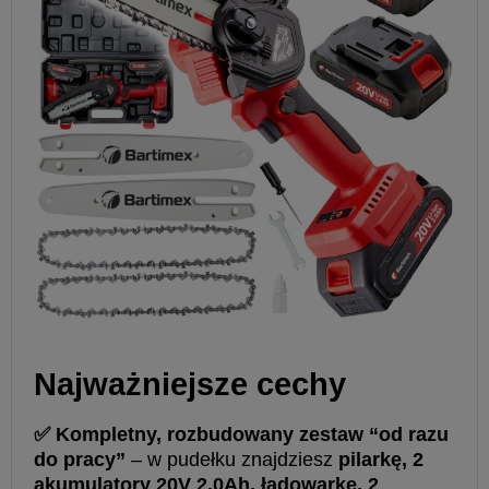
️Najważniejsze cechy
✅ Kompletny,
rozbudowany zestaw
“od razu
do pracy”
– w pudełku znajdziesz
pilarkę, 2
akumulatory 20V 2.0Ah, ładowarkę, 2