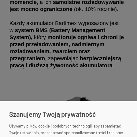
momencie
, a ich
samoistne rozładowywanie
jest mocno ograniczone
(ok. 10% rocznie).
Każdy akumulator Bartimex wyposażony jest
w
system BMS (Battery Management
System)
,
który
monitoruje ogniwa i chroni je
przed przeładowaniem, nadmiernym
rozładowaniem, zwarciem oraz
przegrzaniem
, zapewniając
bezpieczniejszą
pracę i dłuższą żywotność akumulatora
.
Szanujemy Twoją prywatność
Używamy plików cookie i podobnych technologii, aby zapamiętać
Twoje ustawienia, prezentować spersonalizowane treści i reklamy