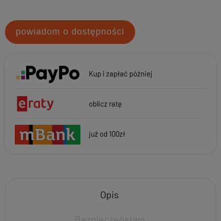
powiadom o dostępności
Kup i zapłać później
oblicz ratę
już od 100zł
Opis
Bezpieczeństwo