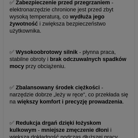
✅
Zabezpieczenie przed przegrzaniem
-
elektronarzędzie chronione jest przed zbyt
wysoką temperaturą, co
wydłuża jego
żywotność
i zwiększa bezpieczeństwo
użytkownika.
✅
Wysokoobrotowy silnik
- płynna praca,
stabilne obroty i
brak odczuwalnych spadków
mocy
przy obciążeniu.
✅
Zbalansowany środek ciężkości
-
narzędzie dobrze „leży w ręce”, co przekłada się
na
większy komfort i precyzję prowadzenia
.
✅
Redukcja drgań dzięki łożyskom
kulkowym
-
mniejsze zmęczenie dłoni
i
większa dokładność podczas dłuższej pracy.