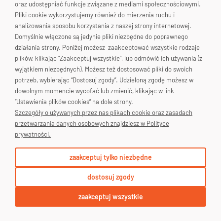
oraz udostępniać funkcje związane z mediami społecznościowymi.
Pliki cookie wykorzystujemy również do mierzenia ruchu i
Skontaktuj się!
analizowania sposobu korzystania z naszej strony internetowej.
Domyślnie włączone są jedynie pliki niezbędne do poprawnego
działania strony. Poniżej możesz zaakceptować wszystkie rodzaje
plików, klikając “Zaakceptuj wszystkie”, lub odmówić ich używania (z
wyjątkiem niezbędnych). Możesz też dostosować pliki do swoich
potrzeb, wybierając “Dostosuj zgody”. Udzieloną zgodę możesz w
dowolnym momencie wycofać lub zmienić, klikając w link
“Ustawienia plików cookies” na dole strony.
Bartimex Share System
Szczegóły o używanych przez nas plikach cookie oraz zasadach
(BSS) - jedna linia baterii,
przetwarzania danych osobowych znajdziesz w Polityce
wiele narzędzi
prywatności.
Elektronarzędzia Bartimex korzystają
zaakceptuj tylko niezbędne
z
systemu BSS (Bartimex Share System)
,
który zapewnia
kompatybilność
dostosuj zgody
akumulatorów wewnątrz danej linii
napięciowej (20V, 16V, 12V)
.
zaakceptuj wszystkie
Oznacza to, że
dokupując kolejne