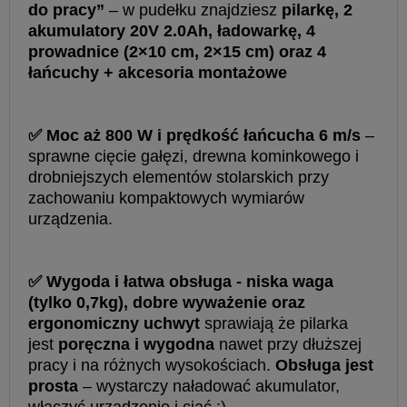
do pracy”
– w pudełku znajdziesz
pilarkę, 2
akumulatory 20V 2.0Ah, ładowarkę, 4
prowadnice (2×10 cm, 2×15 cm) oraz 4
łańcuchy + akcesoria montażowe
✅ Moc aż 800 W i prędkość łańcucha 6 m/s
–
sprawne cięcie gałęzi, drewna kominkowego i
drobniejszych elementów stolarskich przy
zachowaniu kompaktowych wymiarów
urządzenia.
✅ Wygoda i łatwa obsługa - niska waga
(tylko 0,7kg), dobre wyważenie oraz
ergonomiczny uchwyt
sprawiają że pilarka
jest
poręczna i wygodna
nawet przy dłuższej
pracy i na różnych wysokościach.
Obsługa jest
prosta
– wystarczy naładować akumulator,
włączyć urządzenie i ciąć :)