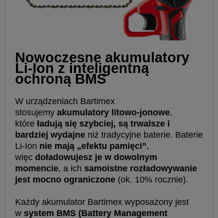
Nowoczesne akumulatory
Li-Ion z inteligentną
ochroną BMS
W urządzeniach Bartimex
stosujemy
akumulatory litowo-jonowe
,
które
ładują się szybciej, są trwalsze i
bardziej wydajne
niż tradycyjne baterie. Baterie
Li-Ion
nie mają „efektu pamięci”
,
więc
doładowujesz je w dowolnym
momencie
, a ich
samoistne rozładowywanie
jest mocno ograniczone
(ok. 10% rocznie).
Każdy akumulator Bartimex wyposażony jest
w
system BMS (Battery Management