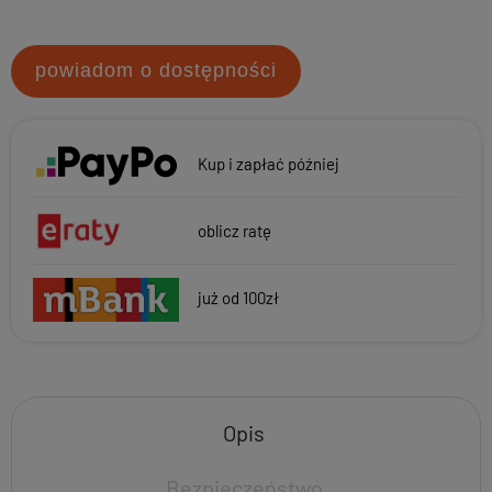
powiadom o dostępności
Kup i zapłać później
oblicz ratę
już od 100zł
Opis
Bezpieczeństwo