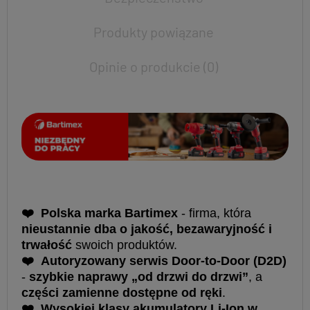
Produkty powiązane
Opinie o produkcie (0)
❤
Polska marka Bartimex
- firma, która
nieustannie dba o jakość, bezawaryjność i
trwałość
swoich produktów.
❤
Autoryzowany serwis Door-to-Door (D2D)
-
szybkie naprawy „od drzwi do drzwi”
, a
części zamienne dostępne od ręki
.
❤
Wysokiej klasy akumulatory Li-Ion w