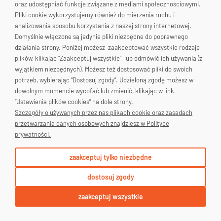
20V)*
oraz udostępniać funkcje związane z mediami społecznościowymi.
Pliki cookie wykorzystujemy również do mierzenia ruchu i
Skontaktuj się!
*nie dotyczy opryskiwaczy akumulatorowych
analizowania sposobu korzystania z naszej strony internetowej.
Domyślnie włączone są jedynie pliki niezbędne do poprawnego
działania strony. Poniżej możesz zaakceptować wszystkie rodzaje
plików, klikając “Zaakceptuj wszystkie”, lub odmówić ich używania (z
wyjątkiem niezbędnych). Możesz też dostosować pliki do swoich
potrzeb, wybierając “Dostosuj zgody”. Udzieloną zgodę możesz w
dowolnym momencie wycofać lub zmienić, klikając w link
“Ustawienia plików cookies” na dole strony.
Szczegóły o używanych przez nas plikach cookie oraz zasadach
przetwarzania danych osobowych znajdziesz w Polityce
prywatności.
zaakceptuj tylko niezbędne
dostosuj zgody
zaakceptuj wszystkie