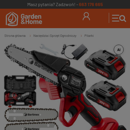
Masz pytania? Zadzwoń! -
663 176 665
Strona główna
Narzędzia i Sprzęt Ogrodniczy
Pilarki
»
»
AI