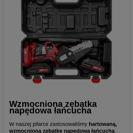
Wzmocniona zębatka
napędowa łańcucha
W naszej pilarce zastosowaliśmy
hartowaną,
wzmocnioną zębatkę napędową łańcucha
,