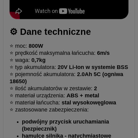
⚙️ Dane techniczne
⭐ moc:
800W
⭐ prędkość maksymalna łańcucha:
6m/s
⭐ waga:
0,7kg
⭐ typ akumulatora:
20V Li-Ion w systemie BSS
⭐ pojemność akumulatora:
2.0Ah 5C (ogniwa
18650)
⭐ ilość akumulatorów w zestawie:
2
⭐ materiał urządzenia:
ABS + metal
⭐ materiał łańcucha:
stal wysokowęglowa
⭐ zastosowane zabezpieczenia:
podwójny przycisk uruchamiania
(bezpiecznik)
hamulce silnika - natychmiastowe